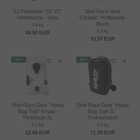
S1 Protection "DL V2"
Shot Race Gear
Helmtasche - Grey
"Climatic" Hüfttasche -
Black
0.4 kg
0.3 kg
44.50
EUR
33.57
EUR
NEU
NEU
Shot Race Gear "Hydra
Shot Race Gear "Hydra
Bag Trail" Ersatz-
Bag Trail 2L"
Trinkblase 2L
Trinkrucksack
0.2 kg
0.5 kg
12.56
EUR
71.39
EUR