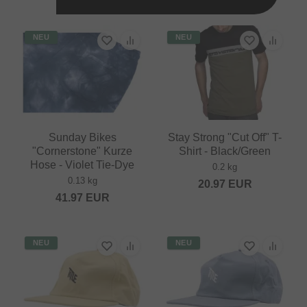
NEU
NEU
Sunday Bikes
Stay Strong "Cut Off" T-
"Cornerstone" Kurze
Shirt - Black/Green
Hose - Violet Tie-Dye
0.2 kg
0.13 kg
20.97
EUR
41.97
EUR
NEU
NEU