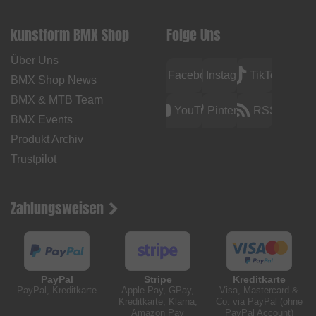
kunstform BMX Shop
Folge Uns
Über Uns
Facebook
Instagram
TikTok
BMX Shop News
BMX & MTB Team
YouTube
Pinterest
RSS
BMX Events
Produkt Archiv
Trustpilot
Zahlungsweisen
PayPal
Stripe
Kreditkarte
PayPal, Kreditkarte
Apple Pay, GPay,
Visa, Mastercard &
Kreditkarte, Klarna,
Co. via PayPal (ohne
Amazon Pay
PayPal Account)