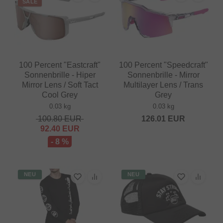
SALE
100 Percent "Eastcraft"
100 Percent "Speedcraft"
Sonnenbrille - Hiper
Sonnenbrille - Mirror
Mirror Lens / Soft Tact
Multilayer Lens / Trans
Cool Grey
Grey
0.03 kg
0.03 kg
100.80
EUR
126.01
EUR
92.40
EUR
- 8 %
NEU
NEU