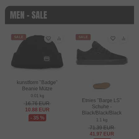
MEN - SALE
SALE
SALE
kunstform "Badge"
Beanie Mütze
0.01 kg
Etnies "Barge LS"
16.76
EUR
Schuhe -
10.88
EUR
Black/Black/Black
- 35 %
1.1 kg
71.39
EUR
41.97
EUR