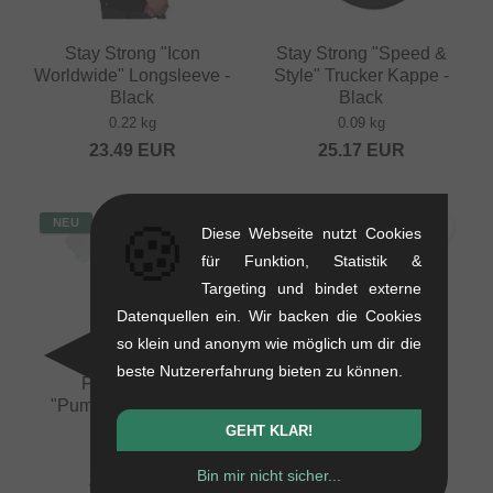
Stay Strong "Icon
Stay Strong "Speed &
Worldwide" Longsleeve -
Style" Trucker Kappe -
Black
Black
0.22 kg
0.09 kg
23.49
EUR
25.17
EUR
NEU
NEU
🍪
Diese Webseite nutzt Cookies
für Funktion, Statistik &
Targeting und bindet externe
Datenquellen ein. Wir backen die Cookies
so klein und anonym wie möglich um dir die
beste Nutzererfahrung bieten zu können.
Pride Racing
Pride Racing
"Pumptrack" T-Shirt -
"Pumptrack" T-Shirt -
White
Ecru
GEHT KLAR!
0.2 kg
0.2 kg
Bin mir nicht sicher...
20.97
EUR
20.97
EUR