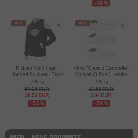
- 41 %
SALE
SALE
Dickies "Icon Logo"
Vans "Classic Canoodle"
Hooded Pullover - Black
Socken (3 Paar) - White
0.25 kg
0.18 kg
57.94
EUR
12.56
EUR
28.53
EUR
5.84
EUR
- 51 %
- 54 %