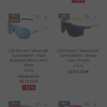
- 13 %
NEU
NEU
SALE
100 Percent "Westcraft"
100 Percent "Speedcraft"
Sonnenbrille - Hiper
Sonnenbrille - Smoke
Multilayer Mirror Lens /
Lens / Purple
White
0.03 kg
0.03 kg
117.61
EUR
100.80
EUR
88.19
EUR
- 13 %
NEU
NEU