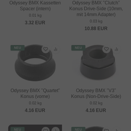
Odyssey BMX Kassetten
Odyssey BMX "Clutch"
Spacer (intern)
Konus Drive-Side (10mm,
mit 14mm Adapter)
0.01 kg
0.03 kg
3.32
EUR
10.88
EUR
NEU
NEU
Odyssey BMX "Quartet"
Odyssey BMX "V3"
Konus (vorne)
Konus (Non-Drive-Side)
0.02 kg
0.02 kg
4.16
EUR
4.16
EUR
NEU
NEU