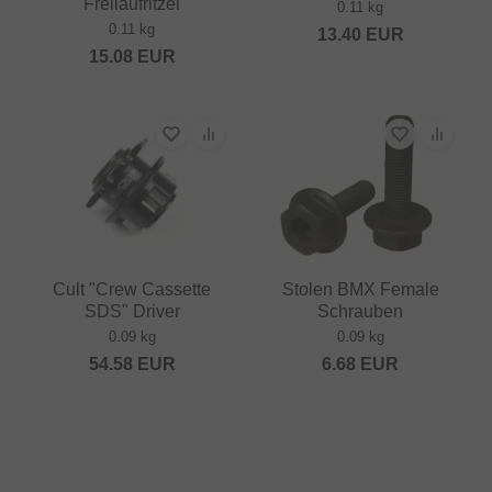
Freilaufritzel
0.11 kg
0.11 kg
13.40
EUR
15.08
EUR
Cult "Crew Cassette
Stolen BMX Female
SDS" Driver
Schrauben
0.09 kg
0.09 kg
54.58
EUR
6.68
EUR