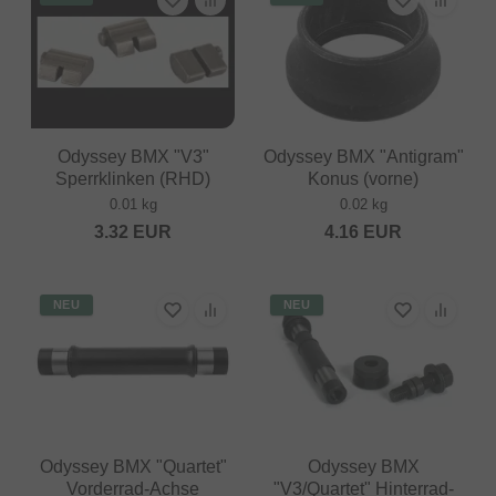
Odyssey BMX "V3"
Odyssey BMX "Antigram"
Sperrklinken (RHD)
Konus (vorne)
0.01 kg
0.02 kg
3.32
EUR
4.16
EUR
NEU
NEU
Odyssey BMX "Quartet"
Odyssey BMX
Vorderrad-Achse
"V3/Quartet" Hinterrad-