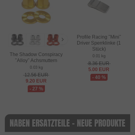
Profile Racing "Mini"
Driver Sperrklinke (1
Stück)
The Shadow Conspiracy
0.01 kg
"Alloy" Achsmuttern
8.36
EUR
0.03 kg
5.00
EUR
12.56
EUR
- 40 %
9.20
EUR
- 27 %
NABEN ERSATZTEILE - NEUE PRODUKTE