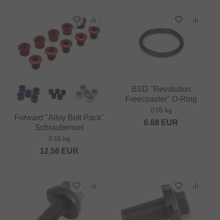
BSD "Revolution
Freecoaster" O-Ring
0.05 kg
Forward "Alloy Bolt Pack"
6.68
EUR
Schraubenset
0.16 kg
12.56
EUR