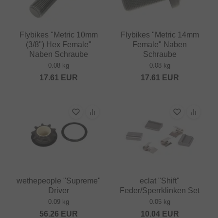
Flybikes "Metric 10mm
Flybikes "Metric 14mm
(3/8") Hex Female"
Female" Naben
Naben Schraube
Schraube
0.08 kg
0.08 kg
17.61
EUR
17.61
EUR
wethepeople "Supreme"
eclat "Shift"
Driver
Feder/Sperrklinken Set
0.09 kg
0.05 kg
56.26
EUR
10.04
EUR