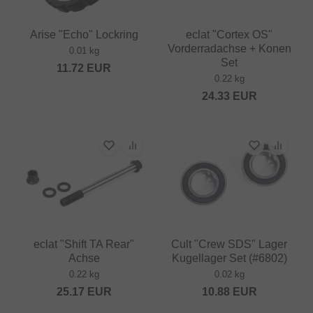
Arise "Echo" Lockring
eclat "Cortex OS"
Vorderradachse + Konen
0.01 kg
Set
11.72
EUR
0.22 kg
24.33
EUR
eclat "Shift TA Rear"
Cult "Crew SDS" Lager
Achse
Kugellager Set (#6802)
0.22 kg
0.02 kg
25.17
EUR
10.88
EUR