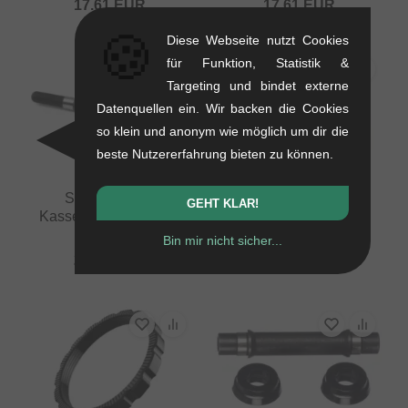
17.61
EUR
17.61
EUR
🍪
Diese Webseite nutzt Cookies
für Funktion, Statistik &
Targeting und bindet externe
Datenquellen ein. Wir backen die Cookies
so klein und anonym wie möglich um dir die
beste Nutzererfahrung bieten zu können.
SaltPlus "EX"
Flybikes "Magneto"
GEHT KLAR!
Kassettennabe Achse
Driver
0.1 kg
0.12 kg
Bin mir nicht sicher...
21.81
EUR
75.59
EUR