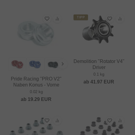
TIPP
Demolition "Rotator V4"
Driver
0.1 kg
Pride Racing "PRO V2"
ab
41.97
EUR
Naben Konus - Vorne
0.02 kg
ab
19.29
EUR