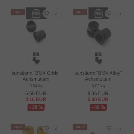
SALE
SALE
kunstform "BMX CrMo"
kunstform "BMX Alloy"
Achsmuttern
Achsmuttern
0.04 kg
0.02 kg
6.68
EUR
8.36
EUR
4.16
EUR
5.00
EUR
- 38 %
- 40 %
SALE
SALE