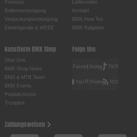
Formular
Lieferzeiten
Batterieentsorgung
Kontakt
Verpackungsentsorgung
BMX How Tos
Elektrogeräte & WEEE
BMX Ratgeber
kunstform BMX Shop
Folge Uns
Über Uns
Facebook
Instagram
TikTok
BMX Shop News
BMX & MTB Team
YouTube
Pinterest
RSS
BMX Events
Produkt Archiv
Trustpilot
Zahlungsweisen