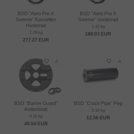
BSD "Aero Pro X
BSD "Aero Pro X
Swerve" Kassetten
Swerve" Vorderrad
Hinterrad
1.15 kg
1.29 kg
168.03
EUR
277.27
EUR
BSD "Barrier Guard"
BSD "Crack Pipe" Peg
Kettenblatt
0.16 kg
0.15 kg
12.56
EUR
49.54
EUR