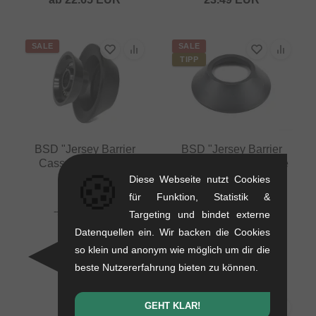
SALE
SALE
TIPP
BSD "Jersey Barrier
BSD "Jersey Barrier
Cassette #1" Rear
Spare Plastic Cassette
🍪
Hubguard
#2" Rear Hubguard
Diese Webseite nutzt Cookies
Sleeve
0.06 kg
für Funktion, Statistik &
0.1 kg
22.65
EUR
Targeting und bindet externe
18.45
EUR
10.88
EUR
Datenquellen ein. Wir backen die Cookies
7.52
EUR
- 19 %
so klein und anonym wie möglich um dir die
- 31 %
beste Nutzererfahrung bieten zu können.
GEHT KLAR!