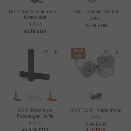
BSD "Jonesin Guard V1"
BSD "Jonesin" Pedale
Kettenblatt
0.38 kg
0.19 kg
16.76
EUR
46.18
EUR
SALE
TIPP
BSD "Kriss Kyle
BSD "2020" Felgenband
Passenger" Griffe
0.03 kg
0.13 kg
5.00
EUR
ab
8.36
EUR
4.16
EUR