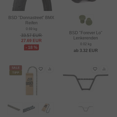
BSD "Donnastreet" BMX
Reifen
0.69 kg
BSD "Forever Lo"
33.57
EUR
Lenkerenden
27.69
EUR
0.02 kg
- 18 %
ab
3.32
EUR
SALE
TIPP