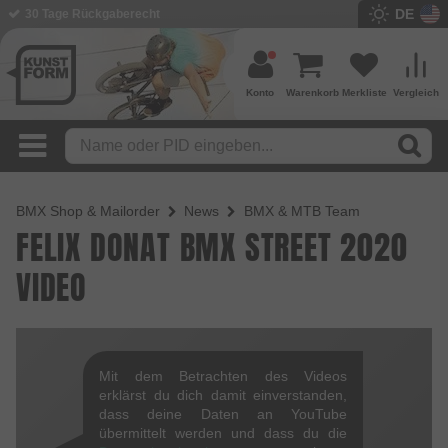
DE
30 Tage Rückgaberecht
BMX Shop seit 2003
Konto
Warenkorb
Merkliste
Vergleich
BMX Shop & Mailorder
News
BMX & MTB Team
FELIX DONAT BMX STREET 2020
VIDEO
Mit dem Betrachten des Videos
erklärst du dich damit einverstanden,
dass deine Daten an YouTube
übermittelt werden und dass du die