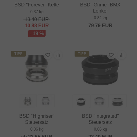
BSD "Forever" Kette
BSD "Grime" BMX
Lenker
0.37 kg
0.82 kg
13.40
EUR
10.88
EUR
79.79
EUR
- 19 %
TIPP
TIPP
BSD "Highriser"
BSD "Integrated"
Steuersatz
Steuersatz
0.06 kg
0.06 kg
ab
22.65
EUR
23.49
EUR