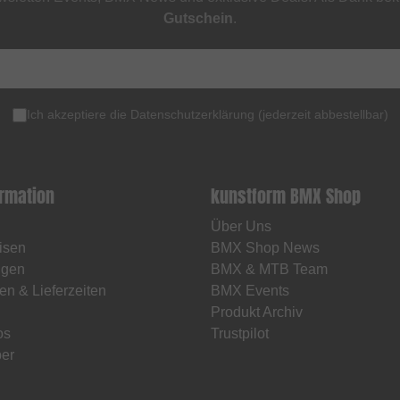
Gutschein
.
Ich akzeptiere die
Datenschutzerklärung
(
jederzeit abbestellbar
)
ormation
kunstform BMX Shop
Über Uns
isen
BMX Shop News
ngen
BMX & MTB Team
en & Lieferzeiten
BMX Events
Produkt Archiv
os
Trustpilot
er