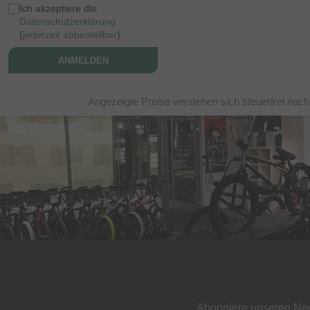
Ich akzeptiere die
Datenschutzerklärung
(
jederzeit abbestellbar
)
ANMELDEN
Angezeigte Preise verstehen sich steuerfrei nac
Abonniere unseren New