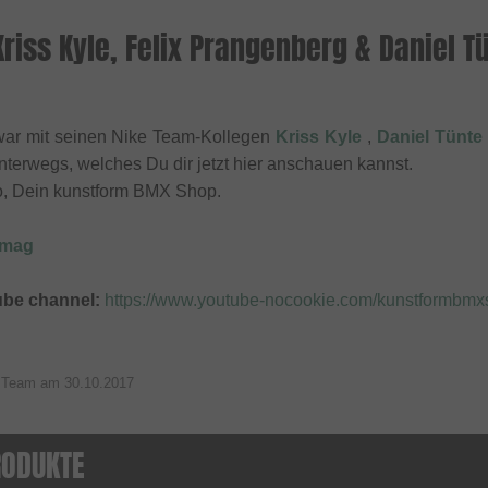
Kriss Kyle, Felix Prangenberg & Daniel 
ar mit seinen Nike Team-Kollegen
Kriss Kyle
,
Daniel Tünte
nterwegs, welches Du dir jetzt hier anschauen kannst.
o, Dein kunstform BMX Shop.
xmag
ube channel:
https://www.youtube-nocookie.com/kunstformbm
p Team am
30.10.2017
RODUKTE