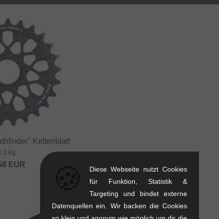
hfinder" Kettenblatt
0.1 kg
58
EUR
🍪
Diese Webseite nutzt Cookies
für Funktion, Statistik &
Targeting und bindet externe
Datenquellen ein. Wir backen die Cookies
so klein und anonym wie möglich um dir die