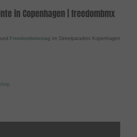
Tünte in Copenhagen | freedombmx
und
Freedombmxmag
im Streetparadies Kopenhagen
xshop