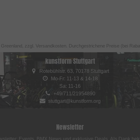
h Greenland, zzgl. Versandkosten. Durchgestrichene Preise (bei Raba
kunstform Stuttgart
Rotebühlstr. 63, 70178 Stuttgart
Mo-Fr: 11-13 & 14-18
Sa: 11-16
+49/711/21954890
stuttgart@kunstform.org
Newsletter
sletter: Events, BMX News und exklusive Deals. Als Dank be