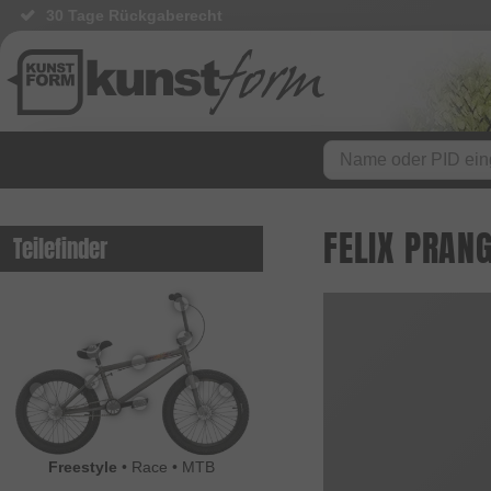
30 Tage Rückgaberecht
FELIX PRANG
Teilefinder
Freestyle
•
Race
•
MTB