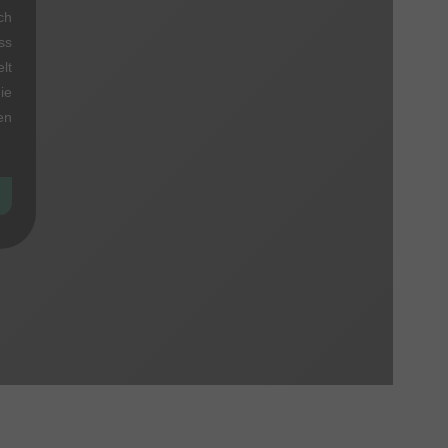
ch
ss
lt
ie
en