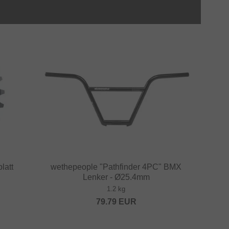
latt
wethepeople "Pathfinder 4PC" BMX
Lenker - Ø25.4mm
1.2 kg
79.79
EUR