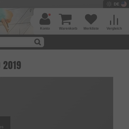
DE
Konto
Warenkorb
Merkliste
Vergleich
O 2019
es