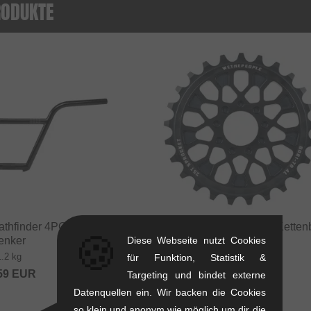
RODUKTE
athfinder 4PC" BMX
wethepeople "Pathfinder" Kettenb
🍪
Diese Webseite nutzt Cookies
enker
0.1 kg
1.2 kg
für Funktion, Statistik &
54.58
EUR
59
EUR
Targeting und bindet externe
Datenquellen ein. Wir backen die Cookies
so klein und anonym wie möglich um dir die