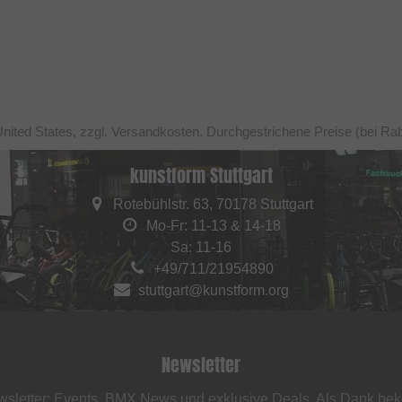
United States, zzgl. Versandkosten. Durchgestrichene Preise (bei Ra
kunstform Stuttgart
Rotebühlstr. 63, 70178 Stuttgart
Mo-Fr: 11-13 & 14-18
Sa: 11-16
+49/711/21954890
stuttgart@kunstform.org
Newsletter
sletter: Events, BMX News und exklusive Deals. Als Dank be