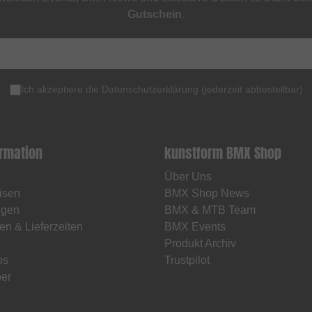
Gutschein
.
Ich akzeptiere die
Datenschutzerklärung
(
jederzeit abbestellbar
)
ormation
kunstform BMX Shop
Über Uns
isen
BMX Shop News
ngen
BMX & MTB Team
en & Lieferzeiten
BMX Events
Produkt Archiv
os
Trustpilot
er