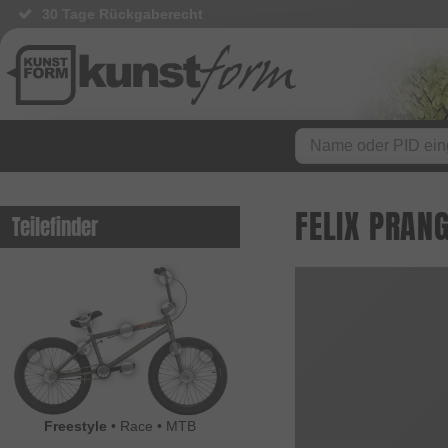
30 Tage Rückgaberecht
FELIX PRAN
Teilefinder
Freestyle
•
Race
•
MTB