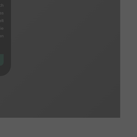
ch
ss
lt
ie
en