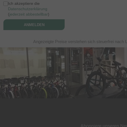
Ich akzeptiere die
Datenschutzerklärung
(
jederzeit abbestellbar
)
ANMELDEN
Angezeigte Preise verstehen sich steuerfrei nach 
Abonniere unseren New