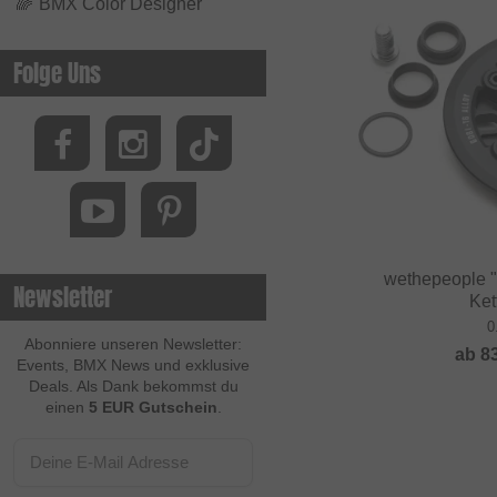
🌈
BMX Color Designer
Folge Uns
wethepeople "
Newsletter
Ket
0
Abonniere unseren Newsletter:
ab
8
Events, BMX News und exklusive
Deals. Als Dank bekommst du
einen
5 EUR Gutschein
.