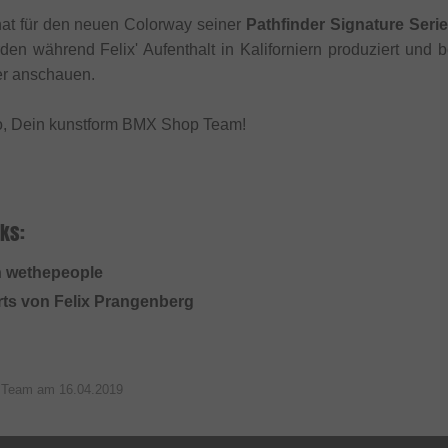
at für den neuen Colorway seiner
Pathfinder Signature Serie
en während Felix' Aufenthalt in Kaliforniern produziert und
ier anschauen.
o, Dein kunstform BMX Shop Team!
ks:
n wethepeople
arts von Felix Prangenberg
p Team am
16.04.2019