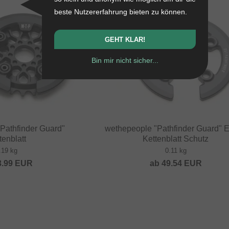
beste Nutzererfahrung bieten zu können.
GEHT KLAR!
Bin mir nicht sicher...
Pathfinder Guard"
wethepeople "Pathfinder Guard" E
tenblatt
Kettenblatt Schutz
.19 kg
0.11 kg
3.99
EUR
ab
49.54
EUR