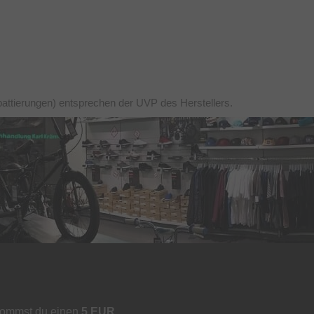
battierungen) entsprechen der UVP des Herstellers.
kommst du einen
5 EUR