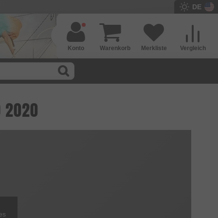
DE
Konto
Warenkorb
Merkliste
Vergleich
O 2020
es