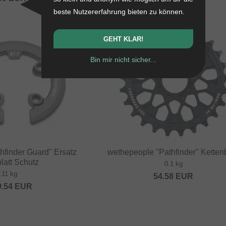
beste Nutzererfahrung bieten zu können.
GEHT KLAR!
Bin mir nicht sicher...
hfinder Guard" Ersatz
wethepeople "Pathfinder" Kettenb
latt Schutz
0.1 kg
.11 kg
54.58
EUR
9.54
EUR