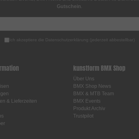
Gutschein
.
Ich akzeptiere die
Datenschutzerklärung
(
jederzeit abbestellbar
)
ormation
kunstform BMX Shop
Über Uns
isen
BMX Shop News
ngen
BMX & MTB Team
en & Lieferzeiten
BMX Events
Produkt Archiv
os
Trustpilot
er