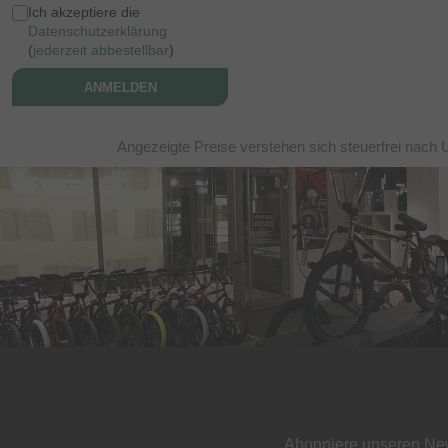
Ich akzeptiere die
Datenschutzerklärung
(
jederzeit abbestellbar
)
ANMELDEN
Angezeigte Preise verstehen sich steuerfrei nach 
Abonniere unseren New