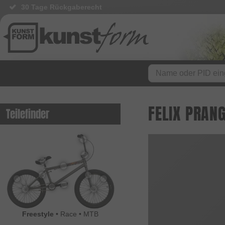
30 Tage Rückgaberecht
FELIX PRAN
Teilefinder
Freestyle
•
Race
•
MTB