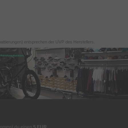
battierungen) entsprechen der UVP des Herstellers.
kommst du einen
5 EUR