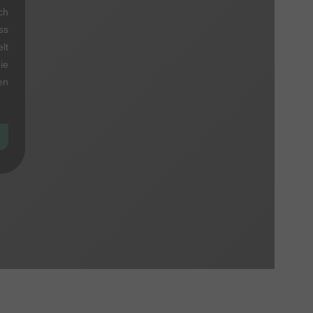
ch
ss
lt
ie
en