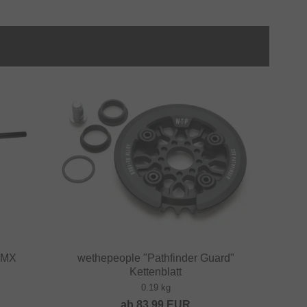
BMX
wethepeople "Pathfinder Guard"
Kettenblatt
0.19 kg
ab
83.99
EUR