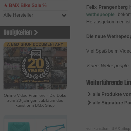
★ BMX Bike Sale %
Felix Prangenberg
h
wethepeople
bekomm
Alle Hersteller
Herausgekommen ist d
Neuigkeiten
Die neue Wethepeopl
Viel Spaß beim Vide
Video: Wethepeople
Weiterführende Lin
alle Produkte vo
Online Video Premiere - Die Doku
zum 20-jährigen Jubiläum des
alle Signature P
kunstform BMX Shop
von kunstform BMX Sho