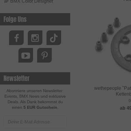
🌈
BMX Color Designer
Folge Uns
Newsletter
wethepeople "Pat
Abonniere unseren Newsletter:
Kettenb
Events, BMX News und exklusive
0
Deals. Als Dank bekommst du
einen
5 EUR Gutschein
.
ab
4