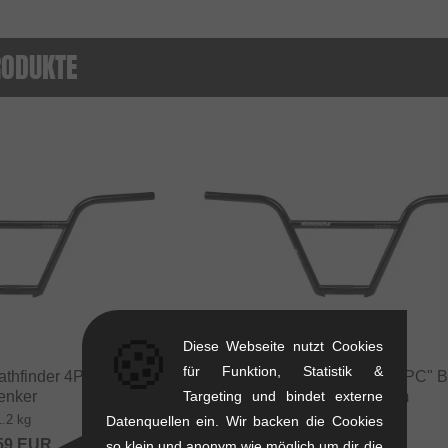
RODUKTE
🍪
Diese Webseite nutzt Cookies
für Funktion, Statistik &
athfinder 4PC" BMX
wethepeople "Pathfinder 4PC" 
Targeting und bindet externe
enker
Lenker - Ø25.4mm
1.2 kg
1.2 kg
Datenquellen ein. Wir backen die Cookies
59
EUR
79.79
EUR
so klein und anonym wie möglich um dir die