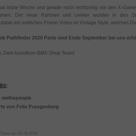
at letzte Woche und gerade noch rechtzeitig vor den X-Gam
en. Der neue Rahmen und Lenker wurden in den Straß
abei ein amtliches Promo Video im Vintage Style, welches Du D
e Pathfinder 2020 Parts sind Ende September bei uns erhäl
o, Dein kunstform BMX Shop Team!
ks:
n wethepeople
arts von Felix Prangenberg
p Team am
05.08.2019