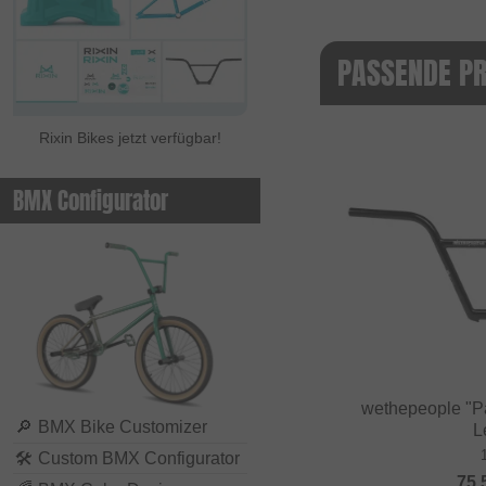
PASSENDE P
Rixin Bikes jetzt verfügbar!
BMX Configurator
wethepeople "P
🔎
BMX Bike Customizer
L
🛠
Custom BMX Configurator
75.