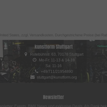
United States, zzgl. Versandkosten. Durchgestrichene Preise (bei Ra
kunstform Stuttgart
Rotebühlstr. 63, 70178 Stuttgart
Mo-Fr: 11-13 & 14-18
Sa: 11-16
+49/711/21954890
stuttgart@kunstform.org
Newsletter
sletter: Events, BMX News und exklusive Deals. Als Dank be