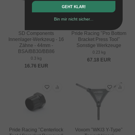
GEHT KLAR!
Bin mir nicht sicher...
SD Components
Pride Racing "Pro Bottom
Innenlager-Werkzeug - 16
Bracket Press Tool"
Zähne - 44mm -
Sonstige Werkzeuge
BSA/BB30/BB86
0.23 kg
0.3 kg
67.18
EUR
16.76
EUR
Pride Racing "Centerlock
Voxom "WKl3 Y-Type"