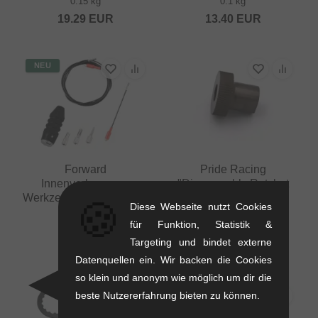
0.15 kg
0.1 kg
19.29
EUR
13.40
EUR
NEU
Forward
Pride Racing
Innenverlegungs-
"Disassembly Ratchet
Werkzeug (Guide Cable)
Ring Tool" Sonstige
🍪
Diese Webseite nutzt Cookies
Werkzeuge
0.08 kg
für Funktion, Statistik &
0.23 kg
10.88
EUR
Targeting und bindet externe
100.80
EUR
Datenquellen ein. Wir backen die Cookies
so klein und anonym wie möglich um dir die
beste Nutzererfahrung bieten zu können.