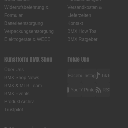
Widerrufsbelehrung &
Versandkosten &
Formular
Lieferzeiten
Batterieentsorgung
Kontakt
Verpackungsentsorgung
BMX How Tos
Elektrogeräte & WEEE
BMX Ratgeber
kunstform BMX Shop
Folge Uns
Über Uns
Facebook
Instagram
TikTok
BMX Shop News
BMX & MTB Team
YouTube
Pinterest
RSS
BMX Events
Produkt Archiv
Trustpilot