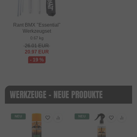
Rant BMX "Essential"
Werkzeugset
0.67 kg
26.01
EUR
20.97
EUR
- 19 %
WERKZEUGE - NEUE PRODUKTE
NEU
NEU