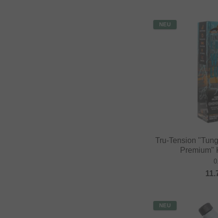
NEU
Tru-Tension "Tun
Premium" K
0
11.
NEU