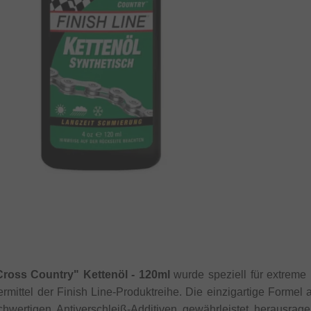
Cross Country" Kettenöl - 120ml
wurde speziell für extreme 
ermittel der Finish Line-Produktreihe. Die einzigartige Form
wertigen Antiverschleiß-Additiven gewährleistet herausrag