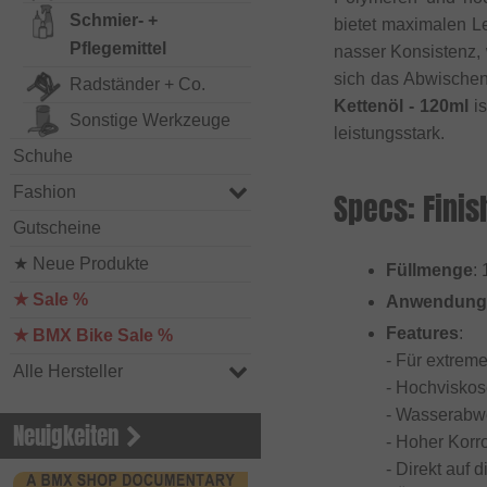
Schmier- +
bietet maximalen Le
Pflegemittel
nasser Konsistenz, 
sich das Abwische
Radständer + Co.
Kettenöl - 120ml
is
Sonstige Werkzeuge
leistungsstark.
Schuhe
Fashion
Specs: Finis
Gutscheine
★ Neue Produkte
Füllmenge
:
★ Sale %
Anwendung
Features
:
★ BMX Bike Sale %
- Für extrem
Alle Hersteller
- Hochviskos
- Wasserabwe
Neuigkeiten
- Hoher Korr
- Direkt auf 