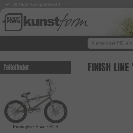
30 Tage Rückgaberecht
FINISH LIN
Teilefinder
Freestyle
•
Race
•
MTB