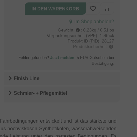
im Shop abholen?
Gewicht
:
0.23kg / 0.51lbs
Verpackungseinheit (VPE):
1 Stück
Produkt ID (PID):
28127
Produktsicherheit
Fehler gefunden?
Jetzt melden
. 5 EUR Gutschein bei
Bestätigung.
Finish Line
Schmier- + Pflegemittel
Fahrbedingungen entwickelt und ist das stärkste und
el aus hochviskosen Synthetikölen, wasserabweisenden
ende Leistung unter den härtesten Bedingungen. Es