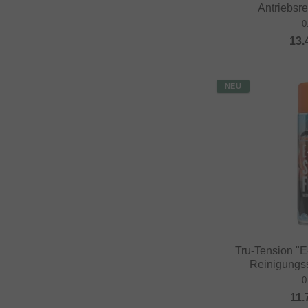
Antriebsre
0
13.
NEU
Tru-Tension "
Reinigungs
0
11.