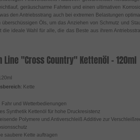
ichtlauf, geräuscharme Fahrten und einen ultimativen Korrosi
was den Antriebsstrang auch bei extremen Belastungen optimal 
n überschüssigen Öls, um das Anziehen von Schmutz und Sta
t die ideale Wahl für alle, die das Beste aus ihrem Antriebss
h Line "Cross Country" Kettenöl - 120ml
 120ml
sbereich
: Kette
e Fahr und Wetterbedienungen
es Synthetik Kettenöl für hohe Druckresistenz
isende Polymere und Antiverschleiß Additive zur Verschleißr
osionsschutz
die saubere Kette auftragen