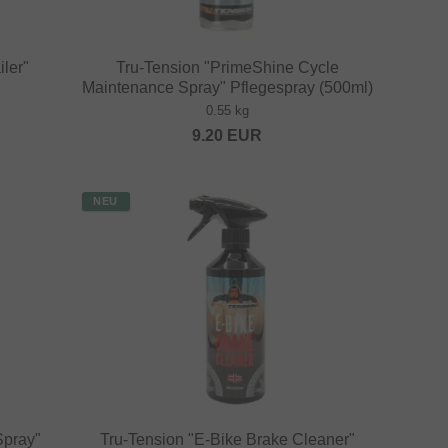
ler"
Tru-Tension "PrimeShine Cycle
Maintenance Spray" Pflegespray (500ml)
0.55 kg
9.20
EUR
NEU
Spray"
Tru-Tension "E-Bike Brake Cleaner"