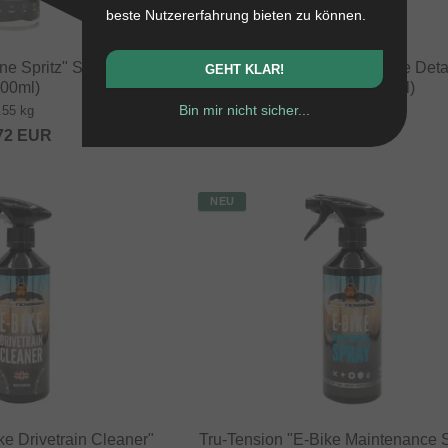
beste Nutzererfahrung bieten zu können.
ne Spritz" Silikonspray
Tru-Tension "Graphene Bike Detai
GEHT KLAR!
500ml)
Pflegespray (400ml)
Bin mir nicht sicher...
.55 kg
0.45 kg
72
EUR
12.56
EUR
NEU
ke Drivetrain Cleaner"
Tru-Tension "E-Bike Maintenance 