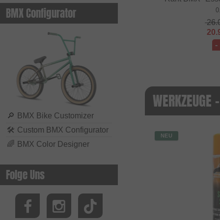
BMX Configurator
0
26.
20.
-
WERKZEUGE -
🔎
BMX Bike Customizer
🛠
Custom BMX Configurator
NEU
🌈
BMX Color Designer
Folge Uns