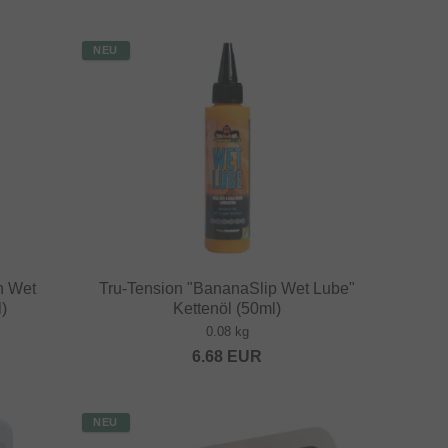
NEU
n Wet
Tru-Tension "BananaSlip Wet Lube"
)
Kettenöl (50ml)
0.08 kg
6.68
EUR
NEU