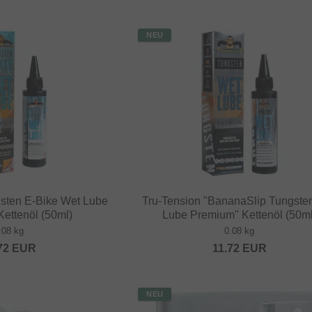
NEU
gsten E-Bike Wet Lube
Tru-Tension "BananaSlip Tungste
ettenöl (50ml)
Lube Premium" Kettenöl (50ml
.08 kg
0.08 kg
72
EUR
11.72
EUR
NEU