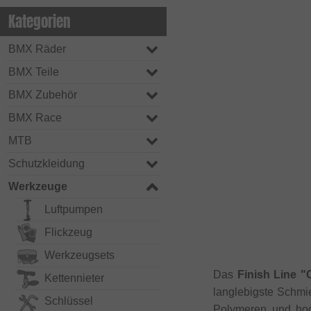
Kategorien
BMX Räder
BMX Teile
BMX Zubehör
BMX Race
MTB
Schutzkleidung
Werkzeuge
Luftpumpen
Flickzeug
Werkzeugsets
Das
Finish Line "
Kettennieter
langlebigste Schmi
Schlüssel
Polymeren und hoch