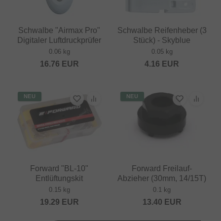
Schwalbe "Airmax Pro"
Schwalbe Reifenheber (3
Digitaler Luftdruckprüfer
Stück) - Skyblue
0.06 kg
0.05 kg
16.76
EUR
4.16
EUR
NEU
NEU
Forward "BL-10"
Forward Freilauf-
Entlüftungskit
Abzieher (30mm, 14/15T)
0.15 kg
0.1 kg
19.29
EUR
13.40
EUR