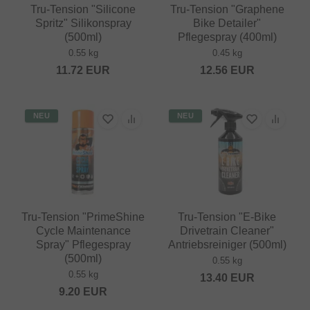
Tru-Tension "Silicone
Tru-Tension "Graphene
Spritz" Silikonspray
Bike Detailer"
(500ml)
Pflegespray (400ml)
0.55 kg
0.45 kg
11.72
EUR
12.56
EUR
NEU
NEU
Tru-Tension "PrimeShine
Tru-Tension "E-Bike
Cycle Maintenance
Drivetrain Cleaner"
Spray" Pflegespray
Antriebsreiniger (500ml)
(500ml)
0.55 kg
0.55 kg
13.40
EUR
9.20
EUR