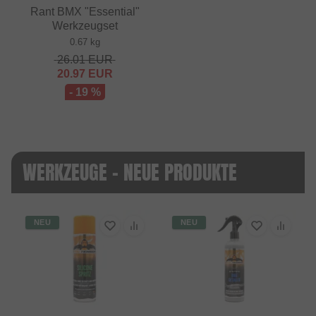
Rant BMX "Essential"
Werkzeugset
0.67 kg
26.01
EUR
20.97
EUR
- 19 %
WERKZEUGE - NEUE PRODUKTE
NEU
NEU