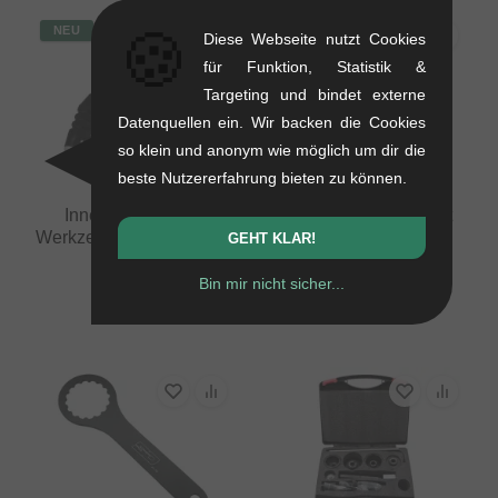
🍪
NEU
Diese Webseite nutzt Cookies
für Funktion, Statistik &
Targeting und bindet externe
Datenquellen ein. Wir backen die Cookies
so klein und anonym wie möglich um dir die
beste Nutzererfahrung bieten zu können.
Forward
Pride Racing
Innenverlegungs-
"Disassembly Ratchet
Werkzeug (Guide Cable)
Ring Tool" Sonstige
GEHT KLAR!
Werkzeuge
0.08 kg
Bin mir nicht sicher...
0.23 kg
10.88
EUR
100.80
EUR