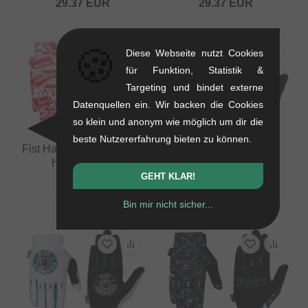
29.37
EUR
29.37
EUR
🍪
Diese Webseite nutzt Cookies
für Funktion, Statistik &
Targeting und bindet externe
Datenquellen ein. Wir backen die Cookies
so klein und anonym wie möglich um dir die
beste Nutzererfahrung bieten zu können.
Fist Handwear "Biscuits"
Fist Handwear "Fury"
Handschuhe
Handschuhe
GEHT KLAR!
0.2 kg
0.2 kg
29.37
EUR
29.37
EUR
Bin mir nicht sicher...