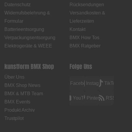
Datenschutz
Rücksendungen
Widerrufsbelehrung &
Versandkosten &
Formular
Lieferzeiten
Batterieentsorgung
Kontakt
Verpackungsentsorgung
BMX How Tos
Elektrogeräte & WEEE
BMX Ratgeber
kunstform BMX Shop
Folge Uns
Über Uns
Facebook
Instagram
TikTok
BMX Shop News
BMX & MTB Team
YouTube
Pinterest
RSS
BMX Events
Produkt Archiv
Trustpilot