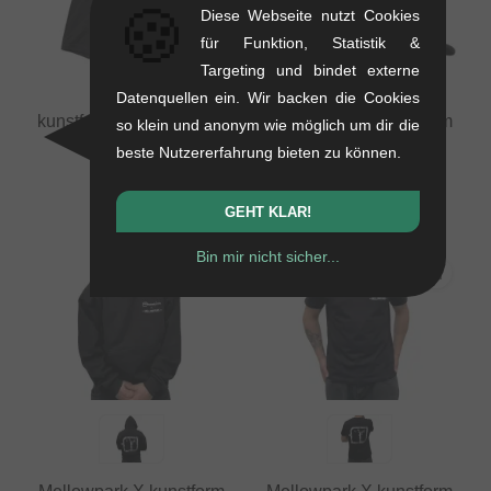
🍪
Diese Webseite nutzt Cookies
für Funktion, Statistik &
Targeting und bindet externe
Datenquellen ein. Wir backen die Cookies
kunstform x freedombmx
Mellowpark X kunstform
so klein und anonym wie möglich um dir die
Unterhose
"Collabo" Kappe
beste Nutzererfahrung bieten zu können.
0.2 kg
0.12 kg
15.08
EUR
23.49
EUR
GEHT KLAR!
Bin mir nicht sicher...