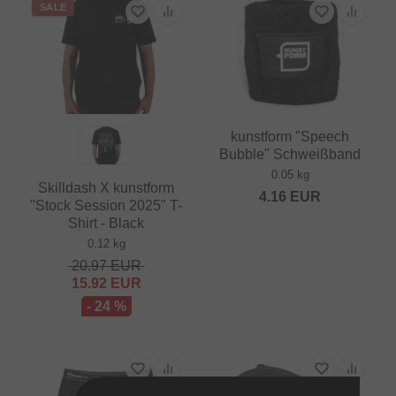
SALE
kunstform "Speech
Bubble" Schweißband
0.05 kg
Skilldash X kunstform
4.16
EUR
"Stock Session 2025" T-
Shirt - Black
0.12 kg
20.97
EUR
15.92
EUR
- 24 %