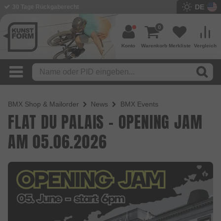
DE
30 Tage Rückgaberecht
BMX Shop seit 2003
0
Konto
Warenkorb
Merkliste
Vergleich
BMX Shop & Mailorder
News
BMX Events
FLAT DU PALAIS - OPENING JAM
AM 05.06.2026