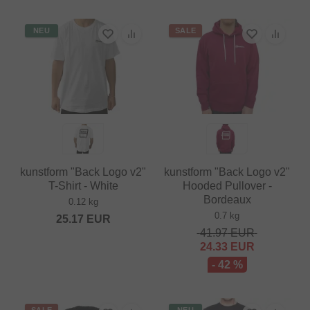
NEU
SALE
kunstform "Back Logo v2"
kunstform "Back Logo v2"
T-Shirt - White
Hooded Pullover -
Bordeaux
0.12 kg
0.7 kg
25.17
EUR
41.97
EUR
24.33
EUR
- 42 %
SALE
NEU