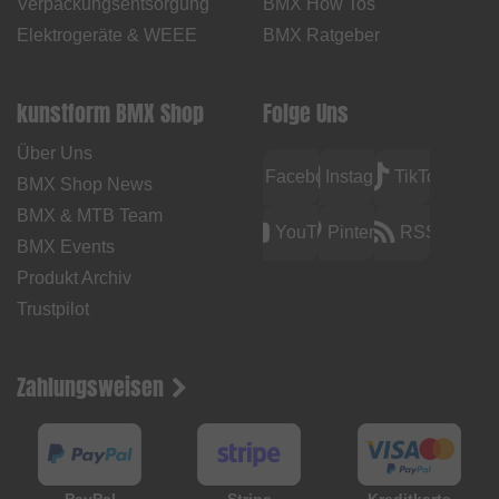
Verpackungsentsorgung
BMX How Tos
Elektrogeräte & WEEE
BMX Ratgeber
kunstform BMX Shop
Folge Uns
Über Uns
Facebook
Instagram
TikTok
BMX Shop News
BMX & MTB Team
YouTube
Pinterest
RSS
BMX Events
Produkt Archiv
Trustpilot
Zahlungsweisen
PayPal
Stripe
Kreditkarte