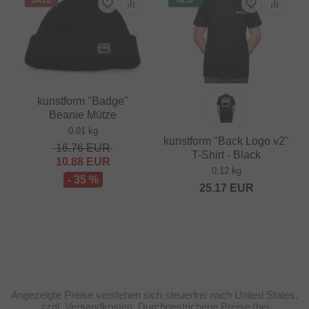
kunstform "Badge"
Beanie Mütze
0.01 kg
kunstform "Back Logo v2"
16.76
EUR
T-Shirt - Black
10.88
EUR
0.12 kg
- 35 %
25.17
EUR
Angezeigte Preise verstehen sich steuerfrei nach United States,
zzgl. Versandkosten. Durchgestrichene Preise (bei