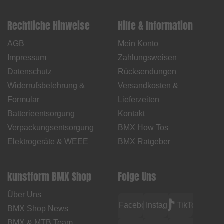
Rechtliche Hinweise
Hilfe & Information
AGB
Mein Konto
Impressum
Zahlungsweisen
Datenschutz
Rücksendungen
Widerrufsbelehrung &
Versandkosten &
Formular
Lieferzeiten
Batterieentsorgung
Kontakt
Verpackungsentsorgung
BMX How Tos
Elektrogeräte & WEEE
BMX Ratgeber
kunstform BMX Shop
Folge Uns
Über Uns
Facebook
Instagram
TikTok
BMX Shop News
BMX & MTB Team