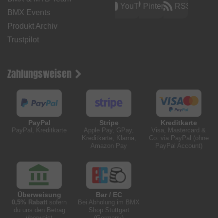
YouTube
Pinterest
RSS
BMX Events
Produkt Archiv
Trustpilot
Zahlungsweisen
PayPal
Stripe
Kreditkarte
PayPal, Kreditkarte
Apple Pay, GPay,
Visa, Mastercard &
Kreditkarte, Klarna,
Co. via PayPal (ohne
Amazon Pay
PayPal Account)
Überweisung
Bar / EC
0,5% Rabatt
sofern
Bei Abholung im BMX
du uns den Betrag
Shop Stuttgart
überweist
(Germany)