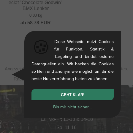
eclat "Chocolate Godwin"
BMX Lenker
0.83 kg
ab
58.78
EUR
🍪
Diese Webseite nutzt Cookies
für Funktion, Statistik &
Targeting und bindet externe
Datenquellen ein. Wir backen die Cookies
Angezeigte Preise verstehen sich steuerfrei nach United States,
so klein und anonym wie möglich um dir die
zzgl. Versandkosten. Durchgestrichene Preise (bei
Rabattierungen) entsprechen der UVP des Herstellers.
beste Nutzererfahrung bieten zu können.
GEHT KLAR!
kunstform Stuttgart
Bin mir nicht sicher...
Rotebühlstr. 63, 70178 Stuttgart
Mo-Fr: 11-13 & 14-18
Sa: 11-16