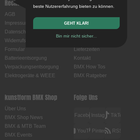
Rechtliche Hinweise
Hilfe & Information
beste Nutzererfahrung bieten zu können.
AGB
Mein Konto
Impressum
Zahlungsweisen
GEHT KLAR!
Datenschutz
Rücksendungen
Bin mir nicht sicher...
Widerrufsbelehrung &
Versandkosten &
Formular
Lieferzeiten
Batterieentsorgung
Kontakt
Verpackungsentsorgung
BMX How Tos
Elektrogeräte & WEEE
BMX Ratgeber
kunstform BMX Shop
Folge Uns
Über Uns
Facebook
Instagram
TikTok
BMX Shop News
BMX & MTB Team
YouTube
Pinterest
RSS
BMX Events