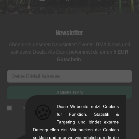
Newsletter
Abonniere unseren Newsletter: Events, BMX News und
exklusive Deals. Als Dank bekommst du einen
5 EUR
Gutschein
.
ANMELDEN
🍪
Diese Webseite nutzt Cookies
Ich akzeptiere die
Datenschutzerklärung
(
jederzeit
abbestellbar
)
für Funktion, Statistik &
Targeting und bindet externe
Datenquellen ein. Wir backen die Cookies
so klein und anonym wie möglich um dir die