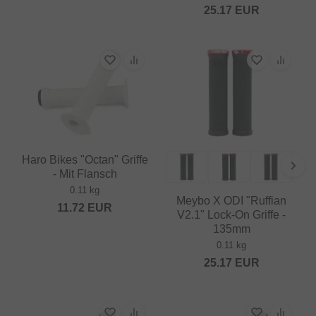
25.17
EUR
Haro Bikes "Octan" Griffe
- Mit Flansch
0.11 kg
Meybo X ODI "Ruffian
11.72
EUR
V2.1" Lock-On Griffe -
135mm
0.11 kg
25.17
EUR