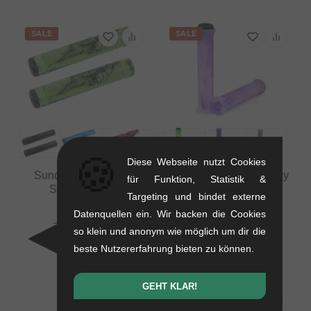
SALE
SALE
🍪
Diese Webseite nutzt Cookies
Sunday Bikes "Jake
The Shadow Conspiracy
für Funktion, Statistik &
Seeley" Griffe
"Maya" Griffe
Targeting und bindet externe
0.14 kg
0.2 kg
Datenquellen ein. Wir backen die Cookies
10.04
EUR
8.36
EUR
so klein und anonym wie möglich um dir die
8.36
EUR
5.00
EUR
beste Nutzererfahrung bieten zu können.
- 17 %
- 40 %
GEHT KLAR!