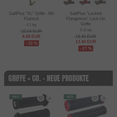
SaltPlus "XL" Griffe - Mit
SaltPlus "Locked
Flansch
Flangeless" Lock-On
Griffe
0.1 kg
0.11 kg
10.04
EUR
6.68
EUR
18.45
EUR
13.40
EUR
- 33 %
- 27 %
GRIFFE + CO. - NEUE PRODUKTE
NEU
NEU