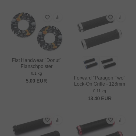
Fist Handwear "Donut"
Flanschpolster
0.1 kg
Forward "Paragon Two"
5.00
EUR
Lock-On Griffe - 128mm
0.11 kg
13.40
EUR