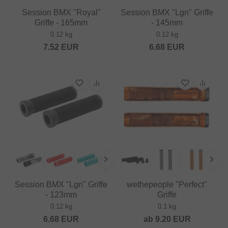
Session BMX "Royal"
Session BMX "Lgn" Griffe
Griffe - 165mm
- 145mm
0.12 kg
0.12 kg
7.52
EUR
6.68
EUR
Session BMX "Lgn" Griffe
wethepeople "Perfect"
- 123mm
Griffe
0.12 kg
0.1 kg
6.68
EUR
ab
9.20
EUR