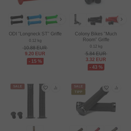
ODI "Longneck ST" Griffe
Colony Bikes "Much
Room" Griffe
0.12 kg
0.12 kg
10.88
EUR
9.20
EUR
5.84
EUR
3.32
EUR
- 15 %
- 43 %
SALE
SALE
TIPP