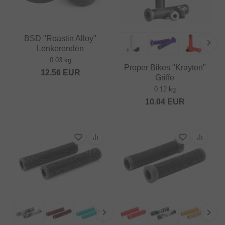
BSD "Roastin Alloy"
Lenkerenden
0.03 kg
Proper Bikes "Krayton"
12.56
EUR
Griffe
0.12 kg
10.04
EUR