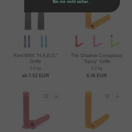
Bin mir nicht sicher...
Rant BMX "H.A.B.D."
The Shadow Conspiracy
Griffe
"Spicy" Griffe
0.2 kg
0.2 kg
ab
7.52
EUR
8.36
EUR