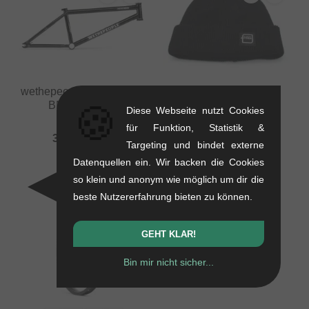
wethepeople "Pathfinder"
kunstform "Badge"
BMX Rahmen
Beanie Mütze
🍪
Diese Webseite nutzt Cookies
2.36 kg
0.01 kg
für Funktion, Statistik &
386.51
EUR
16.76
EUR
Targeting und bindet externe
10.88
EUR
Datenquellen ein. Wir backen die Cookies
- 35 %
so klein und anonym wie möglich um dir die
beste Nutzererfahrung bieten zu können.
GEHT KLAR!
Bin mir nicht sicher...