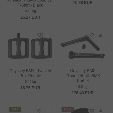
kunstform "Back Logo v2"
10.88
EUR
T-Shirt - Black
0.12 kg
25.17
EUR
Odyssey BMX "Twisted
Odyssey BMX
Pro" Pedale
"Thunderbolt" BMX
Kurbel
0.44 kg
0.8 kg
16.76
EUR
176.43
EUR
TIPP
SALE