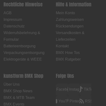
Rechtliche Hinweise
Hilfe & Information
AGB
Mein Konto
Impressum
Zahlungsweisen
Datenschutz
Rücksendungen
Widerrufsbelehrung &
Versandkosten &
Formular
Lieferzeiten
Batterieentsorgung
Kontakt
Verpackungsentsorgung
BMX How Tos
Elektrogeräte & WEEE
BMX Ratgeber
kunstform BMX Shop
Folge Uns
Über Uns
Facebook
Instagram
TikTok
BMX Shop News
BMX & MTB Team
YouTube
Pinterest
RSS
BMX Events