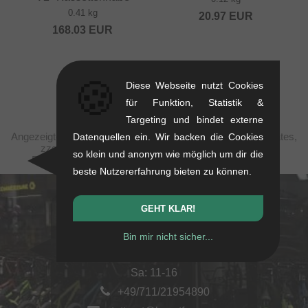
0.41 kg
20.97
EUR
168.03
EUR
🍪
Diese Webseite nutzt Cookies
für Funktion, Statistik &
Targeting und bindet externe
Angezeigte Preise verstehen sich steuerfrei nach United States,
Datenquellen ein. Wir backen die Cookies
zzgl. Versandkosten. Durchgestrichene Preise (bei
so klein und anonym wie möglich um dir die
Rabattierungen) entsprechen der UVP des Herstellers.
beste Nutzererfahrung bieten zu können.
kunstform Stuttgart
GEHT KLAR!
Rotebühlstr. 63, 70178 Stuttgart
Bin mir nicht sicher...
Mo-Fr: 11-13 & 14-18
Sa: 11-16
+49/711/21954890