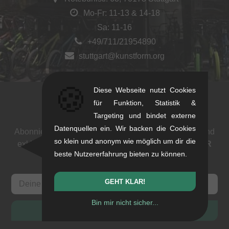
Mo-Fr: 11-13 & 14-18
Sa: 11-16
+49/711/21954890
stuttgart@kunstform.org
🍪
Diese Webseite nutzt Cookies
für Funktion, Statistik &
Newsletter
Targeting und bindet externe
Datenquellen ein. Wir backen die Cookies
Abonniere unseren Newsletter: Events, BMX News und
so klein und anonym wie möglich um dir die
exklusive Deals. Als Dank bekommst du einen
5 EUR
beste Nutzererfahrung bieten zu können.
Gutschein
.
GEHT KLAR!
Bin mir nicht sicher...
ANMELDEN