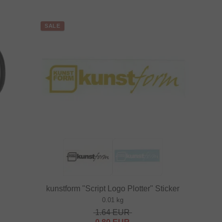
SALE
kunstform "Script Logo Plotter" Sticker
0.01 kg
1.64
EUR