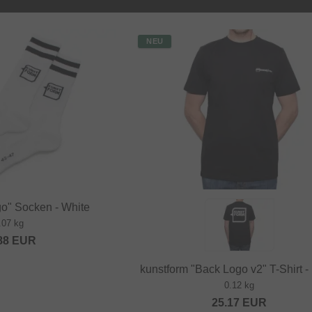
NEU
go" Socken - White
.07 kg
88
EUR
kunstform "Back Logo v2" T-Shirt -
0.12 kg
25.17
EUR