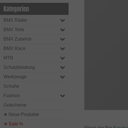
Kategorien
BMX Räder
BMX Teile
BMX Zubehör
BMX Race
MTB
Schutzkleidung
Werkzeuge
Schuhe
Fashion
Gutscheine
★ Neue Produkte
★ Sale %
Wenn der Bro
Kevin 