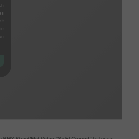
ch
ss
lt
ie
en
in
BMX Street/Flat Video "Solid Ground"
hat er ein