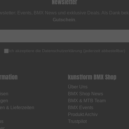
Newsletter
sletter: Events, BMX News und exklusive Deals. Als Dank be
Gutschein
.
Ich akzeptiere die
Datenschutzerklärung
(
jederzeit abbestellbar
)
ormation
kunstform BMX Shop
Über Uns
isen
BMX Shop News
ngen
BMX & MTB Team
en & Lieferzeiten
BMX Events
Produkt Archiv
os
Trustpilot
er