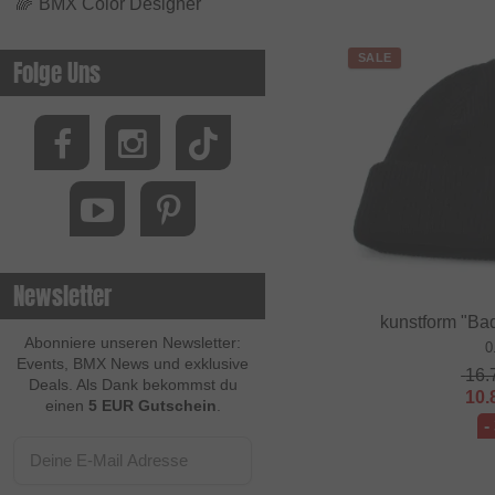
🌈
BMX Color Designer
SALE
Folge Uns
Newsletter
kunstform "Ba
Abonniere unseren Newsletter:
0
Events, BMX News und exklusive
16.
Deals. Als Dank bekommst du
10.
einen
5 EUR Gutschein
.
-