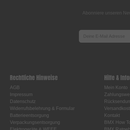
Abonniere unseren New
Rechtliche Hinweise
Hilfe & Inf
AGB
Mein Konto
Impressum
Zahlungswe
Datenschutz
Rücksendu
Widerrufsbelehrung & Formular
Versandkost
Batterieentsorgung
Kontakt
Verpackungsentsorgung
BMX How T
Elektrogeräte & WEEE
BMX Ratgeb