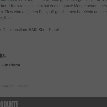
acked. Und wie mir scheint hat er eine ganze Menge neuer Lin
rn
. Flow wird auf jeden Fall groß geschrieben bei Kevin und d
e, Kevin!
o, Dein kunstform BMX Shop Team!
ks:
n kunstform
p Team am
15.05.2020
RODUKTE