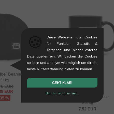
🍪
Diese Webseite nutzt Cookies
für Funktion, Statistik &
Targeting und bindet externe
Datenquellen ein. Wir backen die Cookies
so klein und anonym wie möglich um dir die
beste Nutzererfahrung bieten zu können.
dge" Beanie Mütze
.01 kg
GEHT KLAR!
76
EUR
88
EUR
Bin mir nicht sicher...
kunstform "BMX" Tasse
 35 %
0.35 kg
7.52
EUR