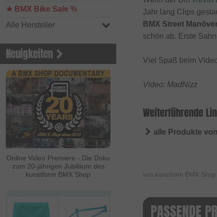
★ BMX Bike Sale %
Jahr lang Clips gest
BMX Street Manöve
Alle Hersteller
schön ab. Erste Sahn
Neuigkeiten
Viel Spaß beim Vide
Video: MadNizz
Weiterführende Lin
alle Produkte vo
Online Video Premiere - Die Doku
zum 20-jährigen Jubiläum des
kunstform BMX Shop
von kunstform BMX Sho
PASSENDE P