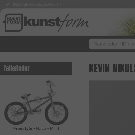
BMX Shop seit 2003
KEVIN NIKUL
Teilefinder
Freestyle
•
Race
•
MTB