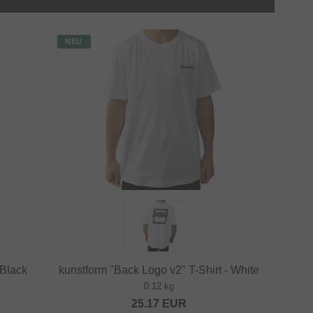
NEU
 Black
kunstform "Back Logo v2" T-Shirt - White
0.12 kg
25.17
EUR