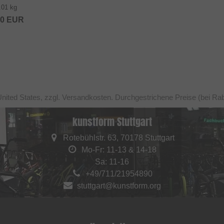
.01 kg
80
EUR
United States, zzgl. Versandkosten. Durchgestrichene Preise (bei Ra
kunstform Stuttgart
Rotebühlstr. 63, 70178 Stuttgart
Mo-Fr: 11-13 & 14-18
Sa: 11-16
+49/711/21954890
stuttgart@kunstform.org