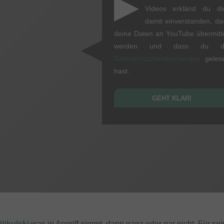
▶
Videos erklärst du di
damit einverstanden, da
deine Daten an YouTube übermitte
werden und dass du d
Datenschutzbestimmungen
geles
hast.
GEHT KLAR!
Nikulski
was in Angriff nimmt, dann ganz oder gar nicht. Für se