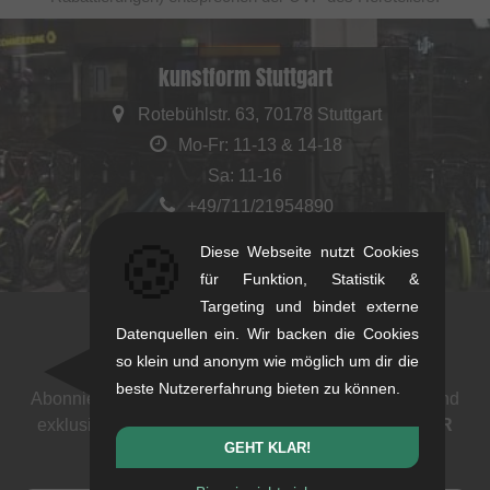
kunstform Stuttgart
Rotebühlstr. 63, 70178 Stuttgart
Mo-Fr: 11-13 & 14-18
Sa: 11-16
+49/711/21954890
stuttgart@kunstform.org
🍪
Diese Webseite nutzt Cookies
für Funktion, Statistik &
Targeting und bindet externe
Datenquellen ein. Wir backen die Cookies
Newsletter
so klein und anonym wie möglich um dir die
beste Nutzererfahrung bieten zu können.
Abonniere unseren Newsletter: Events, BMX News und
exklusive Deals. Als Dank bekommst du einen
5 EUR
GEHT KLAR!
Gutschein
.