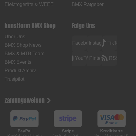
Elektrogeräte & WEEE
BMX Ratgeber
kunstform BMX Shop
Folge Uns
Über Uns
Facebook
Instagram
TikTok
BMX Shop News
BMX & MTB Team
YouTube
Pinterest
RSS
BMX Events
Produkt Archiv
Trustpilot
Zahlungsweisen
PayPal
Stripe
Kreditkarte
PayPal, Kreditkarte
Apple Pay, GPay,
Visa, Mastercard &