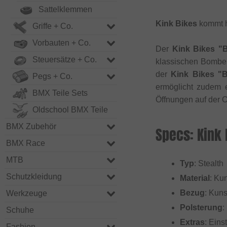
Sattelklemmen
Kink Bikes
kommt h
Griffe + Co.
Vorbauten + Co.
Der
Kink Bikes "B
Steuersätze + Co.
klassischen Bomberj
der
Kink Bikes "B
Pegs + Co.
ermöglicht zudem 
BMX Teile Sets
Öffnungen auf der O
Oldschool BMX Teile
BMX Zubehör
Specs: Kink 
BMX Race
MTB
Typ
: Stealth
Schutzkleidung
Material
: Kun
Bezug
: Kuns
Werkzeuge
Polsterung
:
Schuhe
Extras
: Eins
Fashion