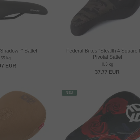
"Shadow+" Sattel
Federal Bikes "Stealth 4 Square 
Pivotal Sattel
.55 kg
0.3 kg
97
EUR
37.77
EUR
NEU