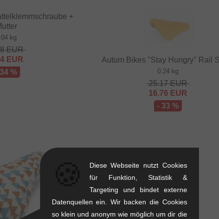
attelklemmschraube +
utter
.04 kg
48
EUR
64
EUR
Autum Bikes "Stay Hungry" Rail S
0.24 kg
 34 %
25.17
EUR
16.76
EUR
- 33 %
🍪
Diese Webseite nutzt Cookies
für Funktion, Statistik &
Targeting und bindet externe
Datenquellen ein. Wir backen die Cookies
so klein und anonym wie möglich um dir die