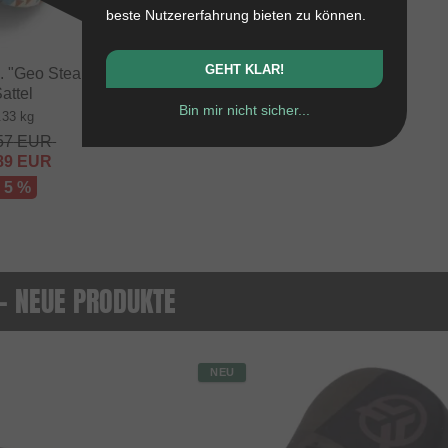
beste Nutzererfahrung bieten zu können.
GEHT KLAR!
"Geo Stealth" Pivotal
attel
Bin mir nicht sicher...
.33 kg
57
EUR
89
EUR
- 5 %
 - NEUE PRODUKTE
NEU