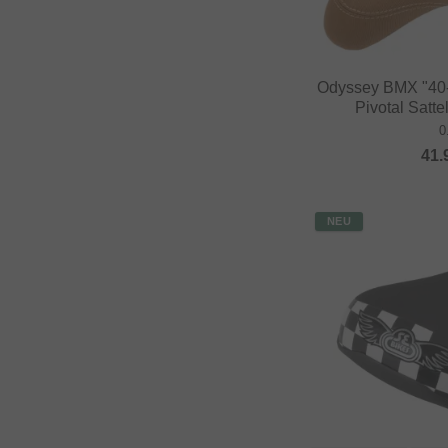
Odyssey BMX "40-
Pivotal Satt
0
41.
NEU