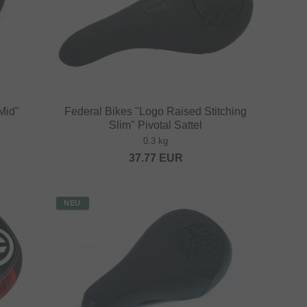
Mid"
Federal Bikes "Logo Raised Stitching
Slim" Pivotal Sattel
0.3 kg
37.77
EUR
NEU