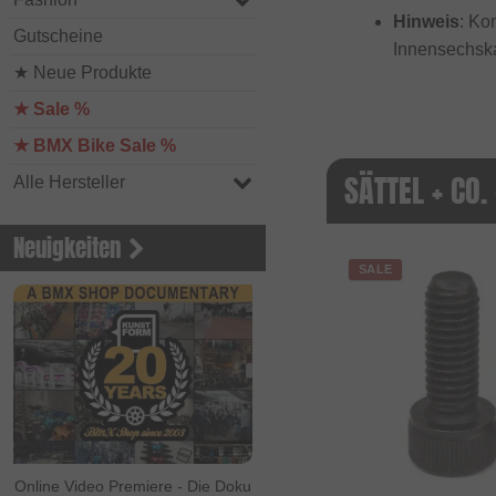
Hinweis
: Ko
Gutscheine
Innensechska
★ Neue Produkte
★ Sale %
★ BMX Bike Sale %
SÄTTEL + CO.
Alle Hersteller
Neuigkeiten
SALE
Online Video Premiere - Die Doku