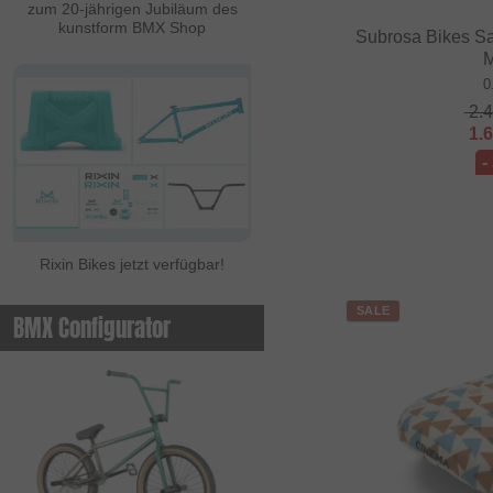
zum 20-jährigen Jubiläum des
kunstform BMX Shop
Subrosa Bikes S
M
0
2.
1.
-
Rixin Bikes jetzt verfügbar!
SALE
BMX Configurator