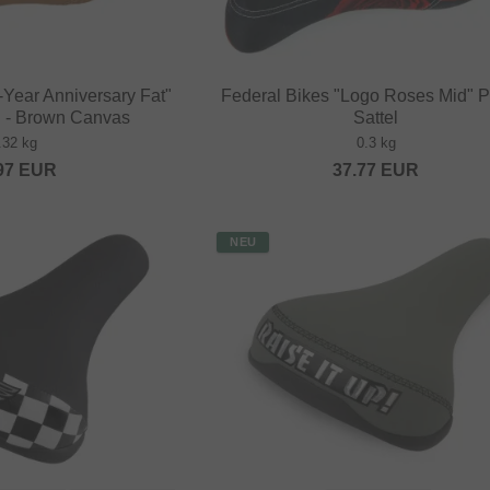
Year Anniversary Fat"
Federal Bikes "Logo Roses Mid" P
el - Brown Canvas
Sattel
.32 kg
0.3 kg
97
EUR
37.77
EUR
NEU