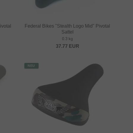
ivotal
Federal Bikes "Stealth Logo Mid" Pivotal
Sattel
0.3 kg
37.77
EUR
NEU