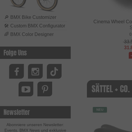
🔎
BMX Bike Customizer
Cinema Wheel Co. 
🛠
Custom BMX Configurator
S
🌈
BMX Color Designer
0
33.
31.
Folge Uns
SÄTTEL + CO.
Newsletter
NEU
Abonniere unseren Newsletter:
Events, BMX News und exklusive