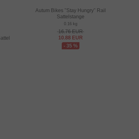
Autum Bikes "Stay Hungry" Rail
Sattelstange
0.16 kg
16.76
EUR
10.88
EUR
attel
- 35 %