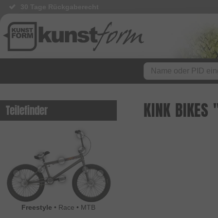
30 Tage Rückgaberecht
KINK BIKES
Teilefinder
Freestyle
•
Race
•
MTB