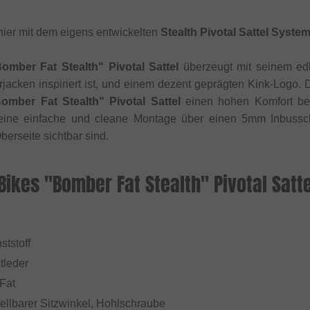
ier mit dem eigens entwickelten
Stealth Pivotal Sattel Syste
omber Fat Stealth" Pivotal Sattel
überzeugt mit seinem edl
acken inspiriert ist, und einem dezent geprägten Kink-Logo. D
omber Fat Stealth" Pivotal Sattel
einen hohen Komfort bei
eine einfache und cleane Montage über einen 5mm Inbusschl
berseite sichtbar sind.
Bikes "Bomber Fat Stealth" Pivotal Satte
ststoff
tleder
 Fat
tellbarer Sitzwinkel, Hohlschraube