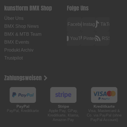
kunstform BMX Shop
Folge Uns
Über Uns
Facebook
Instagram
TikTok
BMX Shop News
BMX & MTB Team
YouTube
Pinterest
RSS
BMX Events
Produkt Archiv
Trustpilot
Zahlungsweisen
PayPal
Stripe
Kreditkarte
PayPal, Kreditkarte
Apple Pay, GPay,
Visa, Mastercard &
Kreditkarte, Klarna,
Co. via PayPal (ohne
Amazon Pay
PayPal Account)