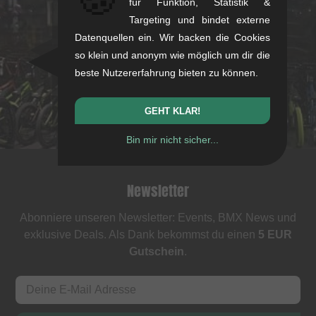
für Funktion, Statistik &
kunstform Stuttgart
Targeting und bindet externe
Rotebühlstr. 63, 70178 Stuttgart
Datenquellen ein. Wir backen die Cookies
Mo-Fr: 11-13 & 14-18
so klein und anonym wie möglich um dir die
beste Nutzererfahrung bieten zu können.
Sa: 11-16
+49/711/21954890
GEHT KLAR!
stuttgart@kunstform.org
Bin mir nicht sicher...
Newsletter
Abonniere unseren Newsletter: Events, BMX News und
exklusive Deals. Als Dank bekommst du einen
5 EUR
Gutschein
.