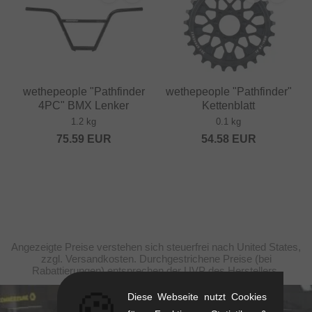
wethepeople "Pathfinder
wethepeople "Pathfinder"
4PC" BMX Lenker
Kettenblatt
1.2 kg
0.1 kg
75.59
EUR
54.58
EUR
Angezeigte Preise verstehen sich steuerfrei nach United States,
zzgl. Versandkosten. Durchgestrichene Preise (bei
Rabattierungen) entsprechen der UVP des Herstellers.
🍪
Diese Webseite nutzt Cookies