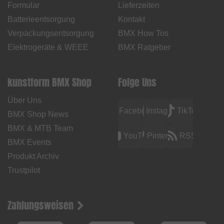
Formular
Lieferzeiten
Batterieentsorgung
Kontakt
Verpackungsentsorgung
BMX How Tos
Elektrogeräte & WEEE
BMX Ratgeber
kunstform BMX Shop
Folge Uns
Über Uns
Facebook
Instagram
TikTok
BMX Shop News
BMX & MTB Team
YouTube
Pinterest
RSS
BMX Events
Produkt Archiv
Trustpilot
Zahlungsweisen