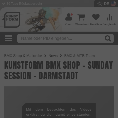
DE
30 Tage Rückgaberecht
Konto
Warenkorb
Merkliste
Vergleich
BMX Shop & Mailorder
News
BMX & MTB Team
KUNSTFORM BMX SHOP - SUNDAY
SESSION - DARMSTADT
Mit dem Betrachten des Videos
erklärst du dich damit einverstanden,