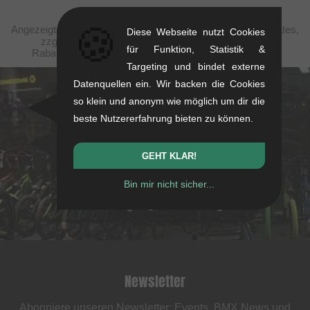
🍪
Angezeigte Preise verstehen sich steuerfrei nach United States,
Diese Webseite nutzt Cookies
zzgl. Versandkosten. Durchgestrichene Preise (bei
für Funktion, Statistik &
Rabattierungen) entsprechen der UVP des Herstellers.
Targeting und bindet externe
Datenquellen ein. Wir backen die Cookies
kunstform Stuttgart
so klein und anonym wie möglich um dir die
beste Nutzererfahrung bieten zu können.
Rotebühlstr. 63, 70178 Stuttgart
Mo-Fr: 11-13 & 14-18
GEHT KLAR!
Sa: 11-16
Bin mir nicht sicher...
+49/711/21954890
stuttgart@kunstform.org
Newsletter
Abonniere unseren Newsletter: Events, BMX News und