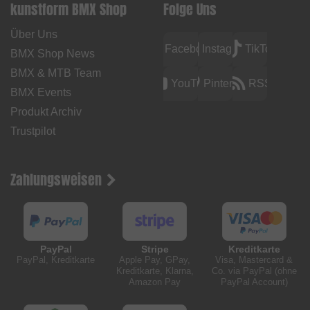
kunstform BMX Shop
Folge Uns
Über Uns
Facebook
Instagram
TikTok
BMX Shop News
BMX & MTB Team
YouTube
Pinterest
RSS
BMX Events
Produkt Archiv
Trustpilot
Zahlungsweisen
PayPal
Stripe
Kreditkarte
PayPal, Kreditkarte
Apple Pay, GPay,
Visa, Mastercard &
Kreditkarte, Klarna,
Co. via PayPal (ohne
Amazon Pay
PayPal Account)