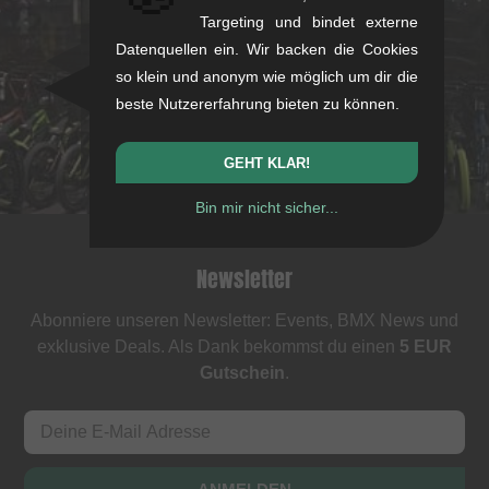
Targeting und bindet externe
Rotebühlstr. 63, 70178 Stuttgart
Datenquellen ein. Wir backen die Cookies
Mo-Fr: 11-13 & 14-18
so klein und anonym wie möglich um dir die
Sa: 11-16
beste Nutzererfahrung bieten zu können.
+49/711/21954890
stuttgart@kunstform.org
GEHT KLAR!
Bin mir nicht sicher...
Newsletter
Abonniere unseren Newsletter: Events, BMX News und
exklusive Deals. Als Dank bekommst du einen
5 EUR
Gutschein
.