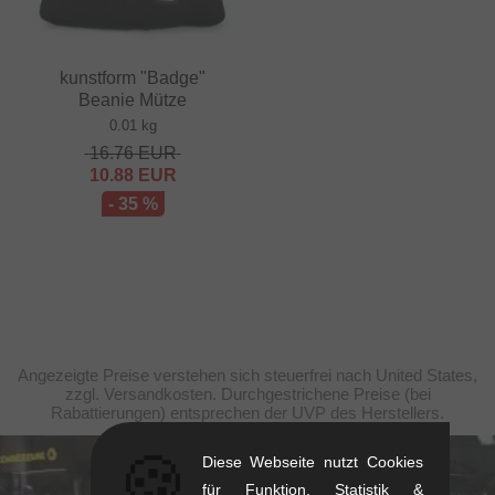
kunstform "Badge"
Beanie Mütze
0.01 kg
16.76
EUR
10.88
EUR
- 35 %
Angezeigte Preise verstehen sich steuerfrei nach United States,
zzgl. Versandkosten. Durchgestrichene Preise (bei
Rabattierungen) entsprechen der UVP des Herstellers.
🍪
Diese Webseite nutzt Cookies
kunstform Stuttgart
für Funktion, Statistik &