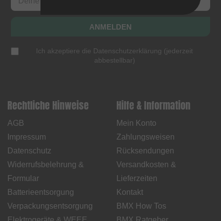
ANMELDEN
Ich akzeptiere die
Datenschutzerklärung
(
jederzeit
abbestellbar
)
Rechtliche Hinweise
Hilfe & Information
AGB
Mein Konto
Impressum
Zahlungsweisen
Datenschutz
Rücksendungen
Widerrufsbelehrung &
Versandkosten &
Formular
Lieferzeiten
Batterieentsorgung
Kontakt
Verpackungsentsorgung
BMX How Tos
Elektrogeräte & WEEE
BMX Ratgeber