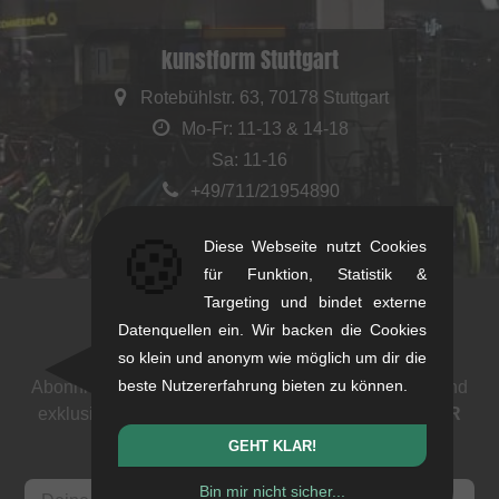
kunstform Stuttgart
Rotebühlstr. 63, 70178 Stuttgart
Mo-Fr: 11-13 & 14-18
Sa: 11-16
+49/711/21954890
stuttgart@kunstform.org
🍪
Diese Webseite nutzt Cookies
für Funktion, Statistik &
Targeting und bindet externe
Datenquellen ein. Wir backen die Cookies
Newsletter
so klein und anonym wie möglich um dir die
beste Nutzererfahrung bieten zu können.
Abonniere unseren Newsletter: Events, BMX News und
exklusive Deals. Als Dank bekommst du einen
5 EUR
Gutschein
.
GEHT KLAR!
Bin mir nicht sicher...