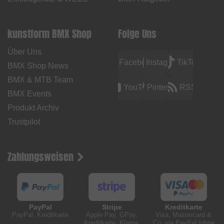
kunstform BMX Shop
Folge Uns
Über Uns
Facebook
Instagram
TikTok
BMX Shop News
BMX & MTB Team
YouTube
Pinterest
RSS
BMX Events
Produkt Archiv
Trustpilot
Zahlungsweisen
PayPal
Stripe
Kreditkarte
PayPal, Kreditkarte
Apple Pay, GPay,
Visa, Mastercard &
Kreditkarte, Klarna,
Co. via PayPal (ohne