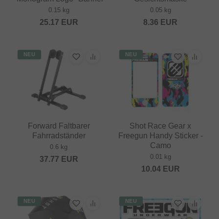
0.15 kg
0.05 kg
25.17
EUR
8.36
EUR
NEU
NEU
Forward Faltbarer
Shot Race Gear x
Fahrradständer
Freegun Handy Sticker -
Camo
0.6 kg
0.01 kg
37.77
EUR
10.04
EUR
NEU
NEU