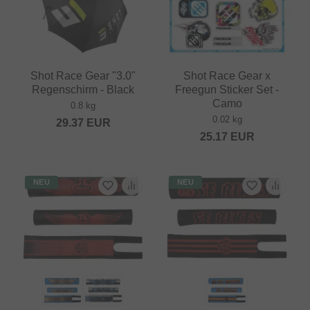
Shot Race Gear "3.0"
Shot Race Gear x
Regenschirm - Black
Freegun Sticker Set -
Camo
0.8 kg
0.02 kg
29.37
EUR
25.17
EUR
NEU
NEU