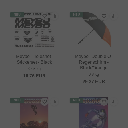
NEU
NEU
Meybo "Holeshot"
Meybo "Double O"
Stickerset - Black
Regenschirm -
Black/Orange
0.05 kg
0.8 kg
16.76
EUR
29.37
EUR
NEU
NEU