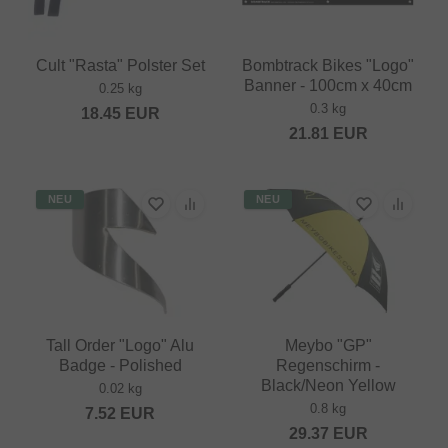
Cult "Rasta" Polster Set
Bombtrack Bikes "Logo"
Banner - 100cm x 40cm
0.25 kg
0.3 kg
18.45
EUR
21.81
EUR
NEU
NEU
Tall Order "Logo" Alu
Meybo "GP"
Badge - Polished
Regenschirm -
Black/Neon Yellow
0.02 kg
0.8 kg
7.52
EUR
29.37
EUR