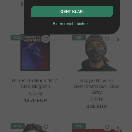
BMX Magazin
BMX Magazin
0.35 kg
0.35 kg
GEHT KLAR!
16.76
EUR
16.76
EUR
Bin mir nicht sicher...
NEU
NEU
Bicross Editions "N°2"
Inspyre Bicycles
BMX Magazin
Gesichtsmaske - Dark
Grey
0.35 kg
0.05 kg
16.76
EUR
8.36
EUR
NEU
NEU