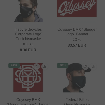
Inspyre Bicycles
Odyssey BMX "Slugger
"Corporate Logo"
Logo" Banner
Gesichtsmaske
0.2 kg
0.05 kg
33.57
EUR
8.36
EUR
NEU
NEU
Odyssey BMX
Federal Bikes
"Monogram Logo" Banner
Gesichtsmaske