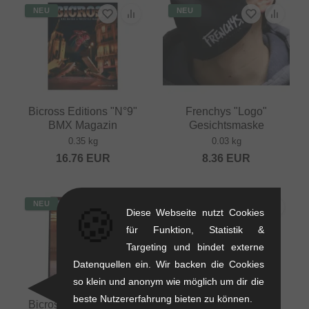
NEU
NEU
Bicross Editions "N°9"
Frenchys "Logo"
BMX Magazin
Gesichtsmaske
0.35 kg
0.03 kg
16.76
EUR
8.36
EUR
NEU
NEU
🍪
Diese Webseite nutzt Cookies
für Funktion, Statistik &
Targeting und bindet externe
Datenquellen ein. Wir backen die Cookies
so klein und anonym wie möglich um dir die
beste Nutzererfahrung bieten zu können.
Bicross Editions "N°5"
Bicross Editions "N°7"