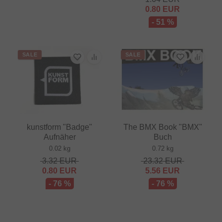
0.80
EUR
- 51 %
SALE
SALE
kunstform "Badge"
The BMX Book "BMX"
Aufnäher
Buch
0.02 kg
0.72 kg
3.32
EUR
23.32
EUR
0.80
EUR
5.56
EUR
- 76 %
- 76 %