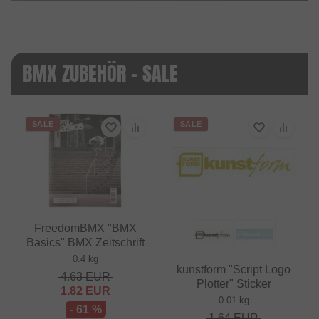
BMX ZUBEHÖR - SALE
SALE
SALE
FreedomBMX "BMX
Basics" BMX Zeitschrift
0.4 kg
kunstform "Script Logo
4.63
EUR
Plotter" Sticker
1.82
EUR
0.01 kg
- 61 %
1.64
EUR