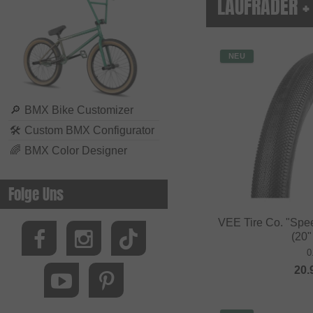
LAUFRÄDER +
NEU
🔎
BMX Bike Customizer
🛠
Custom BMX Configurator
🌈
BMX Color Designer
Folge Uns
VEE Tire Co. "Spe
(20"
0
20.