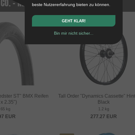
 CO. - NEUE PRODUKTE
beste Nutzererfahrung bieten zu können.
GEHT KLAR!
NEU
Bin mir nicht sicher...
edster ST" BMX Reifen
Tall Order "Dynamics Cassette" Hint
 x 2.35")
Black
.65 kg
1.2 kg
97
EUR
277.27
EUR