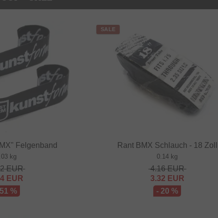
SALE
BMX" Felgenband
Rant BMX Schlauch - 18 Zoll
.03 kg
0.14 kg
32
EUR
4.16
EUR
64
EUR
3.32
EUR
 51 %
- 20 %