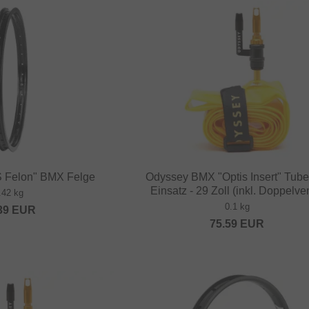
S Felon" BMX Felge
Odyssey BMX "Optis Insert" Tube
Einsatz - 29 Zoll (inkl. Doppelven
.42 kg
0.1 kg
39
EUR
75.59
EUR