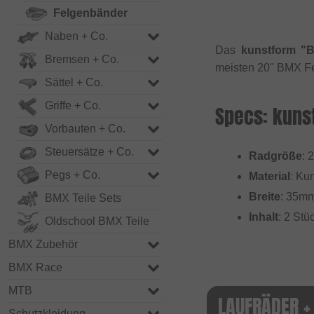
Felgenbänder
Naben + Co.
Das
kunstform "
Bremsen + Co.
meisten 20" BMX F
Sättel + Co.
Griffe + Co.
Specs: kuns
Vorbauten + Co.
Steuersätze + Co.
Radgröße
: 
Pegs + Co.
Material
: Kun
Breite
: 35m
BMX Teile Sets
Inhalt
: 2 Stü
Oldschool BMX Teile
BMX Zubehör
BMX Race
MTB
LAUFRÄDER + 
Schutzkleidung