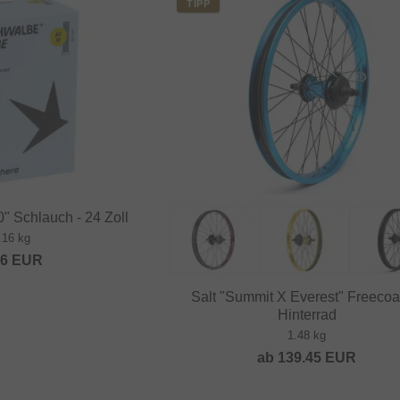
TIPP
" Schlauch - 24 Zoll
.16 kg
36
EUR
Salt "Summit X Everest" Freecoa
Hinterrad
1.48 kg
ab
139.45
EUR