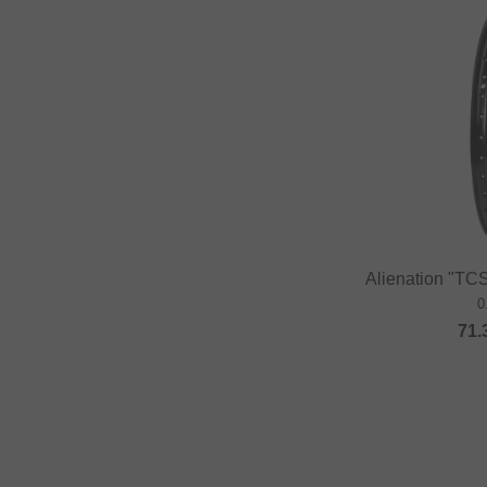
Alienation "TC
0
71.