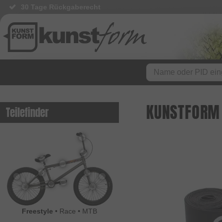
30 Tage Rückgaberecht
KUNSTFORM
Teilefinder
Freestyle
•
Race
•
MTB