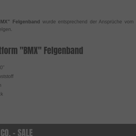
BMX" Felgenband
wurde entsprechend der Ansprüche vom 
elgen.
tform "BMX" Felgenband
20"
ststoff
m
ck
CO. - SALE