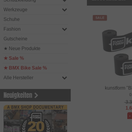
Werkzeuge
SALE
Schuhe
Fashion
Gutscheine
★ Neue Produkte
★ Sale %
★ BMX Bike Sale %
Alle Hersteller
kunstform "
Neuigkeiten
0
3.
1.
-