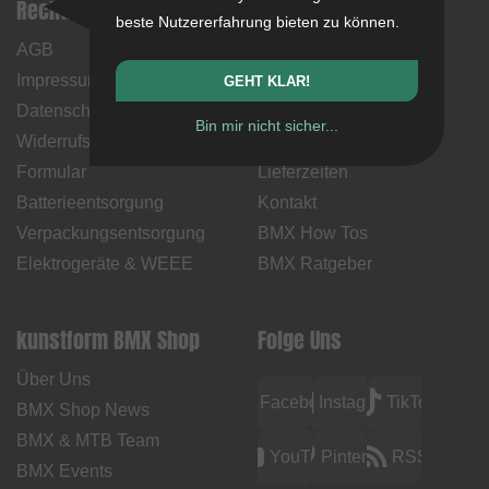
Rechtliche Hinweise
Hilfe & Information
beste Nutzererfahrung bieten zu können.
AGB
Mein Konto
Impressum
Zahlungsweisen
GEHT KLAR!
Datenschutz
Rücksendungen
Bin mir nicht sicher...
Widerrufsbelehrung &
Versandkosten &
Formular
Lieferzeiten
Batterieentsorgung
Kontakt
Verpackungsentsorgung
BMX How Tos
Elektrogeräte & WEEE
BMX Ratgeber
kunstform BMX Shop
Folge Uns
Über Uns
Facebook
Instagram
TikTok
BMX Shop News
BMX & MTB Team
YouTube
Pinterest
RSS
BMX Events