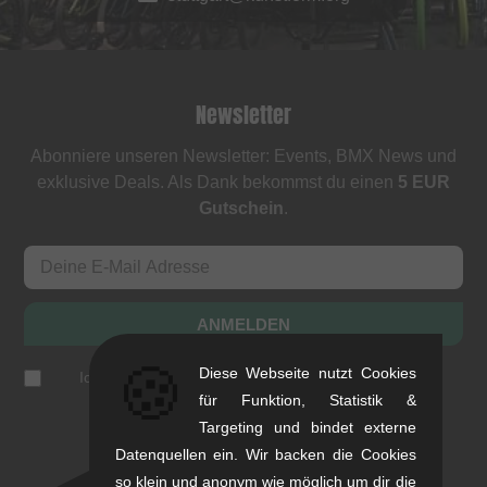
Newsletter
Abonniere unseren Newsletter: Events, BMX News und
exklusive Deals. Als Dank bekommst du einen
5 EUR
Gutschein
.
ANMELDEN
🍪
Diese Webseite nutzt Cookies
Ich akzeptiere die
Datenschutzerklärung
(
jederzeit
abbestellbar
)
für Funktion, Statistik &
Targeting und bindet externe
Datenquellen ein. Wir backen die Cookies
so klein und anonym wie möglich um dir die