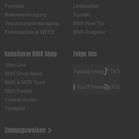
Formular
Lieferzeiten
Batterieentsorgung
Kontakt
Verpackungsentsorgung
BMX How Tos
Elektrogeräte & WEEE
BMX Ratgeber
kunstform BMX Shop
Folge Uns
Über Uns
Facebook
Instagram
TikTok
BMX Shop News
BMX & MTB Team
YouTube
Pinterest
RSS
BMX Events
Produkt Archiv
Trustpilot
Zahlungsweisen