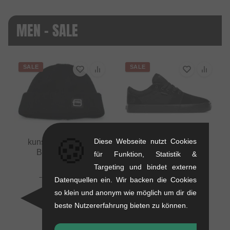
MEN - SALE
SALE
SALE
🍪
Diese Webseite nutzt Cookies
kunstform "Badge"
Beanie Mütze
für Funktion, Statistik &
0.01 kg
Targeting und bindet externe
Etnies "Barge LS"
16.76
EUR
Datenquellen ein. Wir backen die Cookies
Schuhe -
10.88
EUR
Black/Black/Black
so klein und anonym wie möglich um dir die
- 35 %
1.1 kg
beste Nutzererfahrung bieten zu können.
71.39
EUR
41.97
EUR