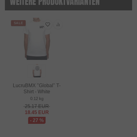
WEITERE PRODUKTVARIANTEN
SALE
LucruBMX "Global" T-
Shirt - White
0.12 kg
25.17
EUR
18.45
EUR
- 27 %