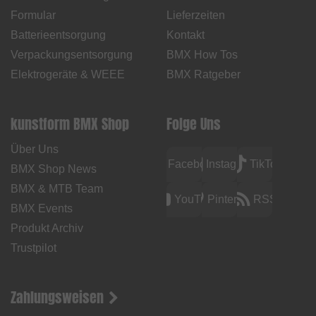
Formular
Lieferzeiten
Batterieentsorgung
Kontakt
Verpackungsentsorgung
BMX How Tos
Elektrogeräte & WEEE
BMX Ratgeber
kunstform BMX Shop
Folge Uns
Über Uns
Facebook
Instagram
TikTok
BMX Shop News
BMX & MTB Team
YouTube
Pinterest
RSS
BMX Events
Produkt Archiv
Trustpilot
Zahlungsweisen