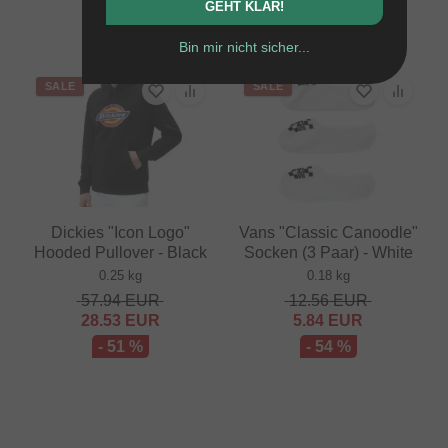
GEHT KLAR!
- 41 %
Bin mir nicht sicher...
SALE
SALE
Dickies "Icon Logo"
Vans "Classic Canoodle"
Hooded Pullover - Black
Socken (3 Paar) - White
0.25 kg
0.18 kg
57.94
EUR
12.56
EUR
28.53
EUR
5.84
EUR
- 51 %
- 54 %