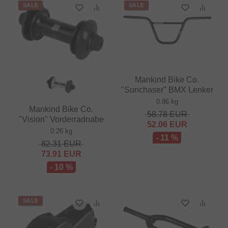
SALE
SALE
Mankind Bike Co.
"Sunchaser" BMX Lenker
0.86 kg
Mankind Bike Co.
58.78
EUR
"Vision" Vorderradnabe
52.06
EUR
0.26 kg
- 11 %
82.31
EUR
73.91
EUR
- 10 %
SALE