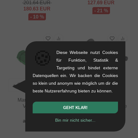
201.64
EUR
127.69
EUR
180.63
EUR
- 21 %
- 10 %
🍪
Diese Webseite nutzt Cookies
für Funktion, Statistik &
Targeting und bindet externe
Datenquellen ein. Wir backen die Cookies
so klein und anonym wie möglich um dir die
beste Nutzererfahrung bieten zu können.
Mankind Bike Co.
Mankind Bike Co.
Ventilkappen
"Vision" Kassettennabe
GEHT KLAR!
0.01 kg
0.47 kg
Bin mir nicht sicher...
ab
6.68
EUR
ab
121.81
EUR