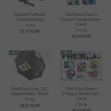
Forward Faltbarer
Shot Race Gear x
Fahrradständer
Freegun Handy Sticker -
Camo
0.6 kg
0.01 kg
37.77
EUR
10.04
EUR
NEU
NEU
Shot Race Gear "3.0"
Shot Race Gear x
Regenschirm - Black
Freegun Sticker Set -
Camo
0.8 kg
0.02 kg
29.37
EUR
25.17
EUR