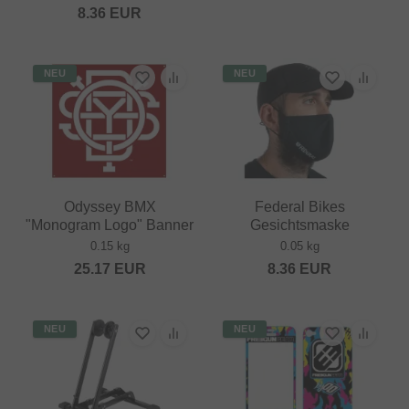
8.36
EUR
NEU
NEU
Odyssey BMX
Federal Bikes
"Monogram Logo" Banner
Gesichtsmaske
0.15 kg
0.05 kg
25.17
EUR
8.36
EUR
NEU
NEU