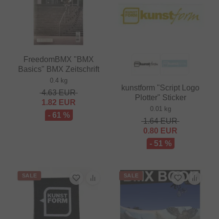
FreedomBMX "BMX
Basics" BMX Zeitschrift
0.4 kg
kunstform "Script Logo
4.63
EUR
Plotter" Sticker
1.82
EUR
0.01 kg
- 61 %
1.64
EUR
0.80
EUR
- 51 %
SALE
SALE