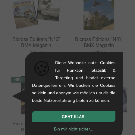
Bicross Editions "N°6"
Bicross Editions "N°8"
BMX Magazin
BMX Magazin
0.35 kg
0.35 kg
16.76
EUR
16.76
EUR
🍪
Diese Webseite nutzt Cookies
für Funktion, Statistik &
Targeting und bindet externe
NEU
NEU
Datenquellen ein. Wir backen die Cookies
so klein und anonym wie möglich um dir die
beste Nutzererfahrung bieten zu können.
GEHT KLAR!
Bicross Editions "N°9"
Frenchys "Logo"
Bin mir nicht sicher...
BMX Magazin
Gesichtsmaske