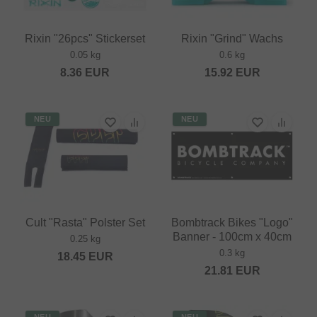
Rixin "26pcs" Stickerset
Rixin "Grind" Wachs
0.05 kg
0.6 kg
8.36
EUR
15.92
EUR
NEU
NEU
Cult "Rasta" Polster Set
Bombtrack Bikes "Logo"
Banner - 100cm x 40cm
0.25 kg
0.3 kg
18.45
EUR
21.81
EUR
NEU
NEU