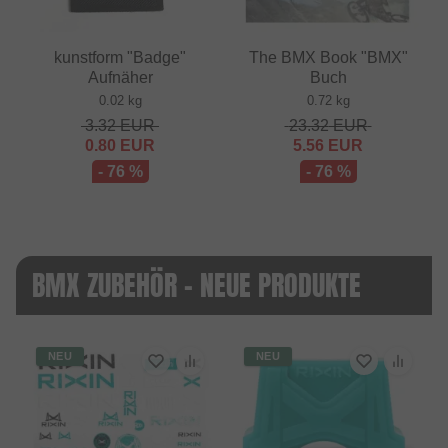
kunstform "Badge"
The BMX Book "BMX"
Aufnäher
Buch
0.02 kg
0.72 kg
3.32
EUR
23.32
EUR
0.80
EUR
5.56
EUR
- 76 %
- 76 %
BMX ZUBEHÖR - NEUE PRODUKTE
NEU
NEU