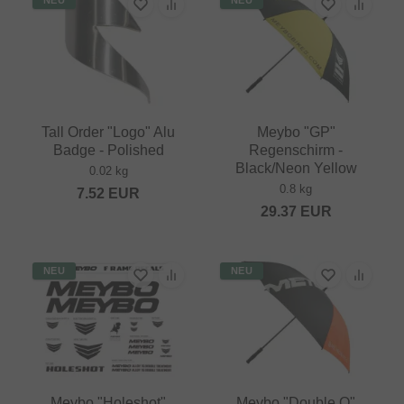
Tall Order "Logo" Alu
Meybo "GP"
Badge - Polished
Regenschirm -
Black/Neon Yellow
0.02 kg
0.8 kg
7.52
EUR
29.37
EUR
NEU
NEU
Meybo "Holeshot"
Meybo "Double O"