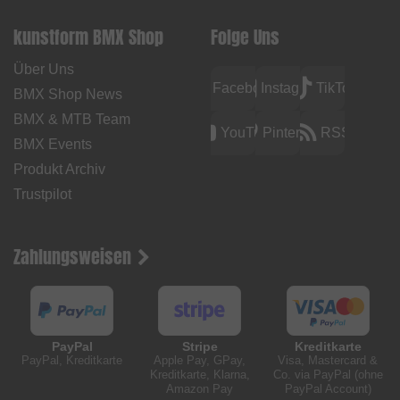
kunstform BMX Shop
Folge Uns
Über Uns
Facebook
Instagram
TikTok
BMX Shop News
BMX & MTB Team
YouTube
Pinterest
RSS
BMX Events
Produkt Archiv
Trustpilot
Zahlungsweisen
PayPal
Stripe
Kreditkarte
PayPal, Kreditkarte
Apple Pay, GPay,
Visa, Mastercard &
Kreditkarte, Klarna,
Co. via PayPal (ohne
Amazon Pay
PayPal Account)