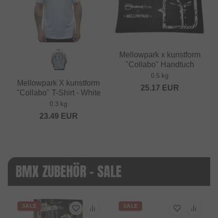
Mellowpark x kunstform
"Collabo" Handtuch
0.5 kg
Mellowpark X kunstform
25.17
EUR
"Collabo" T-Shirt - White
0.3 kg
23.49
EUR
BMX ZUBEHÖR - SALE
SALE
SALE