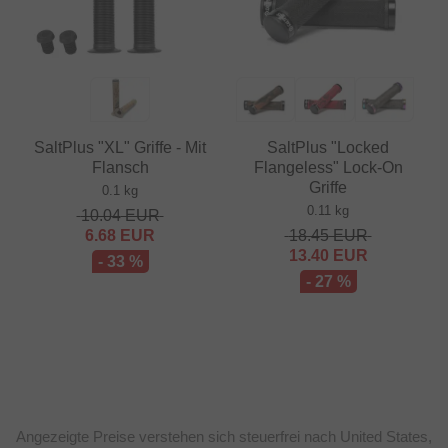
SaltPlus "XL" Griffe - Mit
SaltPlus "Locked
Flansch
Flangeless" Lock-On
Griffe
0.1 kg
0.11 kg
10.04
EUR
6.68
EUR
18.45
EUR
13.40
EUR
- 33 %
- 27 %
Angezeigte Preise verstehen sich steuerfrei nach United States,