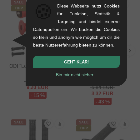
SALE
SALE
🍪
Diese Webseite nutzt Cookies
TIPP
für Funktion, Statistik &
Targeting und bindet externe
Datenquellen ein. Wir backen die Cookies
so klein und anonym wie möglich um dir die
beste Nutzererfahrung bieten zu können.
GEHT KLAR!
ODI "Longneck ST" Griffe
Colony Bikes "Much
Room" Griffe
0.12 kg
Bin mir nicht sicher...
0.12 kg
10.88
EUR
9.20
EUR
5.84
EUR
3.32
EUR
- 15 %
- 43 %
SALE
SALE
TIPP