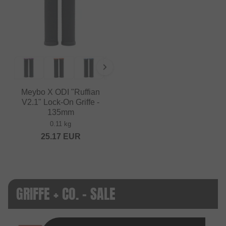
Meybo X ODI "Ruffian
V2.1" Lock-On Griffe -
135mm
0.11 kg
25.17
EUR
GRIFFE + CO. - SALE