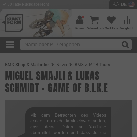
DE
30 Tage Rückgaberecht
Konto
Warenkorb
Merkliste
Vergleich
BMX Shop & Mailorder
News
BMX & MTB Team
MIGUEL SMAJLI & LUKAS
SCHMIDT - GAME OF B.I.K.E
Mit dem Betrachten des Videos
erklärst du dich damit einverstanden,
dass deine Daten an YouTube
übermittelt werden und dass du die