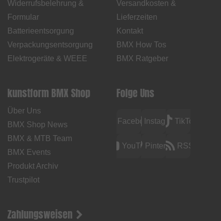
Widerrufsbelehrung &
Versandkosten &
Formular
Lieferzeiten
Batterieentsorgung
Kontakt
Verpackungsentsorgung
BMX How Tos
Elektrogeräte & WEEE
BMX Ratgeber
kunstform BMX Shop
Folge Uns
Über Uns
Facebook
Instagram
TikTok
BMX Shop News
BMX & MTB Team
YouTube
Pinterest
RSS
BMX Events
Produkt Archiv
Trustpilot
Zahlungsweisen