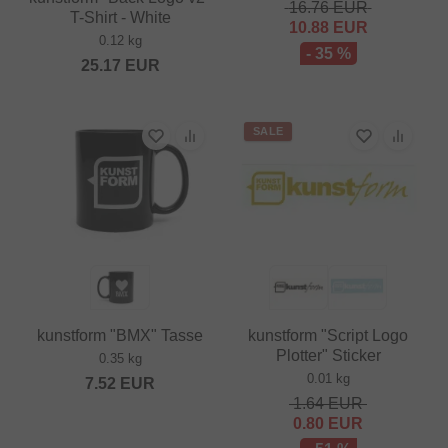
16.76
EUR
T-Shirt - White
10.88
EUR
0.12 kg
- 35 %
25.17
EUR
SALE
kunstform "BMX" Tasse
kunstform "Script Logo
Plotter" Sticker
0.35 kg
0.01 kg
7.52
EUR
1.64
EUR
0.80
EUR