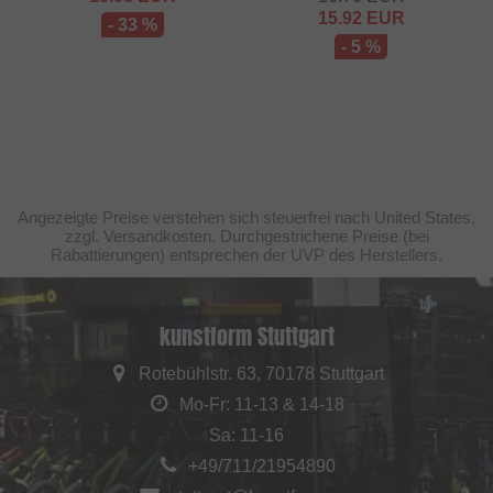
15.92
EUR
- 33 %
- 5 %
Angezeigte Preise verstehen sich steuerfrei nach United States,
zzgl. Versandkosten. Durchgestrichene Preise (bei
Rabattierungen) entsprechen der UVP des Herstellers.
kunstform Stuttgart
Rotebühlstr. 63, 70178 Stuttgart
Mo-Fr: 11-13 & 14-18
Sa: 11-16
+49/711/21954890