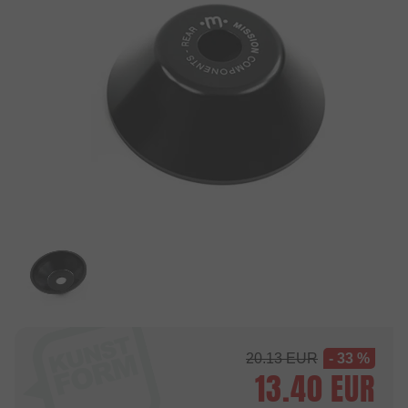
20.13
EUR
- 33 %
13.40
EUR