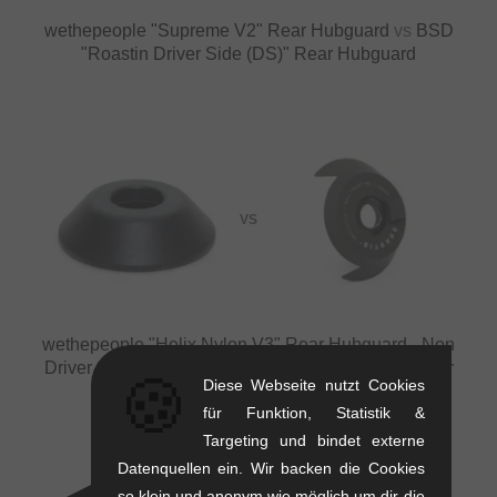
wethepeople "Supreme V2" Rear Hubguard
vs
BSD
"Roastin Driver Side (DS)" Rear Hubguard
VS
wethepeople "Helix Nylon V3" Rear Hubguard - Non
Driver Side
vs
BSD "Roastin Driver Side (DS)" Rear
🍪
Diese Webseite nutzt Cookies
Hubguard
für Funktion, Statistik &
Targeting und bindet externe
Datenquellen ein. Wir backen die Cookies
so klein und anonym wie möglich um dir die