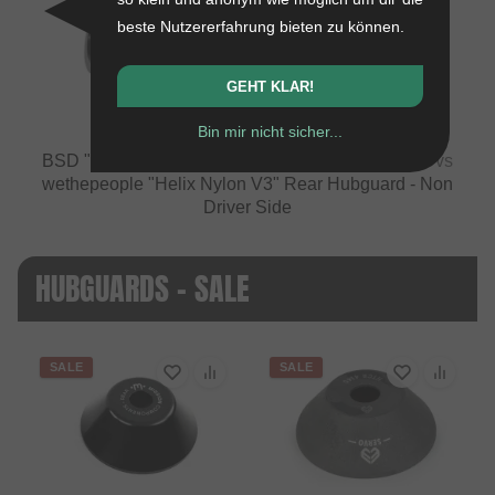
beste Nutzererfahrung bieten zu können.
VS
GEHT KLAR!
Bin mir nicht sicher...
BSD "Jersey Barrier Cassette #2" Rear Hubguard
vs
wethepeople "Helix Nylon V3" Rear Hubguard - Non
Driver Side
HUBGUARDS - SALE
SALE
SALE