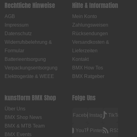
Rechtliche Hinweise
Hilfe & Information
AGB
Mein Konto
Impressum
Zahlungsweisen
Datenschutz
Rücksendungen
Widerrufsbelehrung &
Versandkosten &
Formular
Lieferzeiten
Batterieentsorgung
Kontakt
Verpackungsentsorgung
BMX How Tos
Elektrogeräte & WEEE
BMX Ratgeber
kunstform BMX Shop
Folge Uns
Über Uns
Facebook
Instagram
TikTok
BMX Shop News
BMX & MTB Team
YouTube
Pinterest
RSS
BMX Events