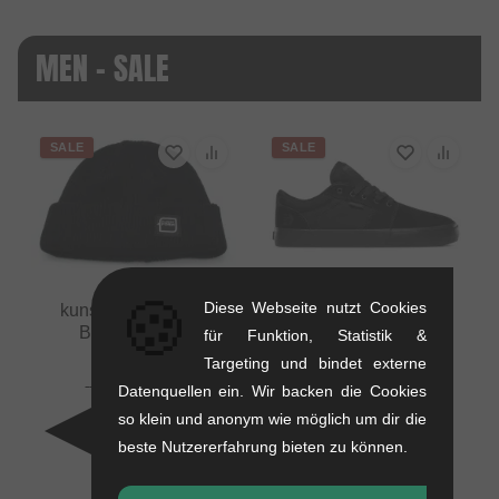
MEN - SALE
SALE
SALE
🍪
Diese Webseite nutzt Cookies
kunstform "Badge"
Beanie Mütze
für Funktion, Statistik &
0.01 kg
Targeting und bindet externe
Etnies "Barge LS"
16.76
EUR
Datenquellen ein. Wir backen die Cookies
Schuhe -
10.88
EUR
Black/Black/Black
so klein und anonym wie möglich um dir die
- 35 %
1.1 kg
beste Nutzererfahrung bieten zu können.
71.39
EUR
41.97
EUR