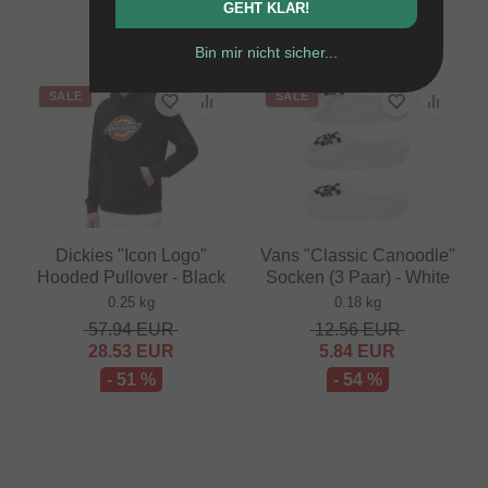
GEHT KLAR!
- 41 %
Bin mir nicht sicher...
SALE
SALE
Dickies "Icon Logo"
Vans "Classic Canoodle"
Hooded Pullover - Black
Socken (3 Paar) - White
0.25 kg
0.18 kg
57.94
EUR
12.56
EUR
28.53
EUR
5.84
EUR
- 51 %
- 54 %