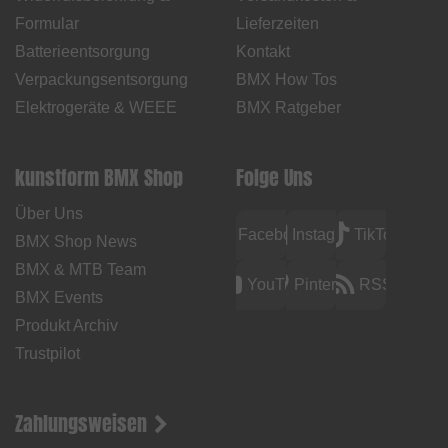
Formular
Lieferzeiten
Batterieentsorgung
Kontakt
Verpackungsentsorgung
BMX How Tos
Elektrogeräte & WEEE
BMX Ratgeber
kunstform BMX Shop
Folge Uns
Über Uns
Facebook
Instagram
TikTok
BMX Shop News
BMX & MTB Team
YouTube
Pinterest
RSS
BMX Events
Produkt Archiv
Trustpilot
Zahlungsweisen