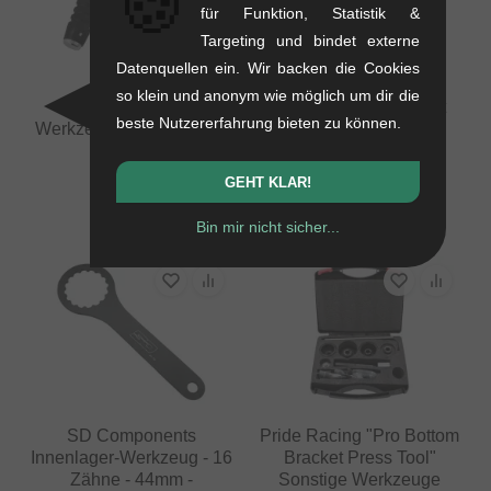
🍪
für Funktion, Statistik &
Targeting und bindet externe
Datenquellen ein. Wir backen die Cookies
Forward
Pride Racing
so klein und anonym wie möglich um dir die
Innenverlegungs-
"Disassembly Ratchet
beste Nutzererfahrung bieten zu können.
Werkzeug (Guide Cable)
Ring Tool" Sonstige
Werkzeuge
0.08 kg
0.23 kg
10.88
EUR
GEHT KLAR!
100.80
EUR
Bin mir nicht sicher...
SD Components
Pride Racing "Pro Bottom
Innenlager-Werkzeug - 16
Bracket Press Tool"
Zähne - 44mm -
Sonstige Werkzeuge