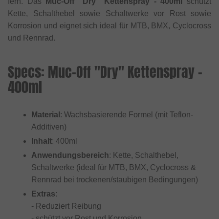
fern. Das
Muc-Off "Dry" Kettenspray - 400ml
schützt
Kette, Schalthebel sowie Schaltwerke vor Rost sowie
Korrosion und eignet sich ideal für MTB, BMX, Cyclocross
und Rennrad.
Specs: Muc-Off "Dry" Kettenspray -
400ml
Material
: Wachsbasierende Formel (mit Teflon-
Additiven)
Inhalt
: 400ml
Anwendungsbereich
: Kette, Schalthebel,
Schaltwerke (ideal für MTB, BMX, Cyclocross &
Rennrad bei trockenen/staubigen Bedingungen)
Extras
:
- Reduziert Reibung
- schützt vor Rost und Korrosion