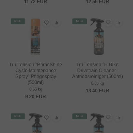
11.72
EUR
12.56
EUR
NEU
NEU
Tru-Tension "PrimeShine
Tru-Tension "E-Bike
Cycle Maintenance
Drivetrain Cleaner"
Spray" Pflegespray
Antriebsreiniger (500ml)
(500ml)
0.55 kg
0.55 kg
13.40
EUR
9.20
EUR
NEU
NEU