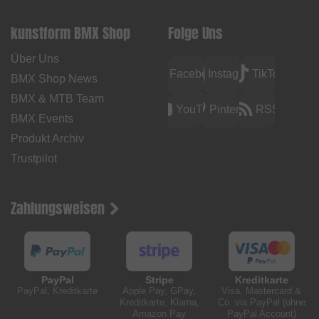
kunstform BMX Shop
Folge Uns
Über Uns
Facebook
Instagram
TikTok
BMX Shop News
BMX & MTB Team
YouTube
Pinterest
RSS
BMX Events
Produkt Archiv
Trustpilot
Zahlungsweisen
PayPal
Stripe
Kreditkarte
PayPal, Kreditkarte
Apple Pay, GPay,
Visa, Mastercard &
Kreditkarte, Klarna,
Co. via PayPal (ohne
Amazon Pay
PayPal Account)