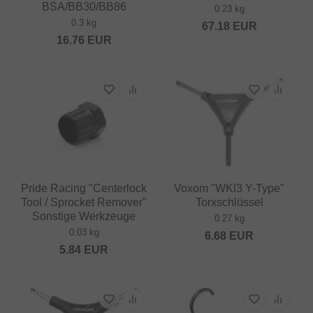
BSA/BB30/BB86
0.23 kg
0.3 kg
67.18
EUR
16.76
EUR
Pride Racing "Centerlock
Voxom "WKl3 Y-Type"
Tool / Sprocket Remover"
Torxschlüssel
Sonstige Werkzeuge
0.27 kg
0.03 kg
6.68
EUR
5.84
EUR