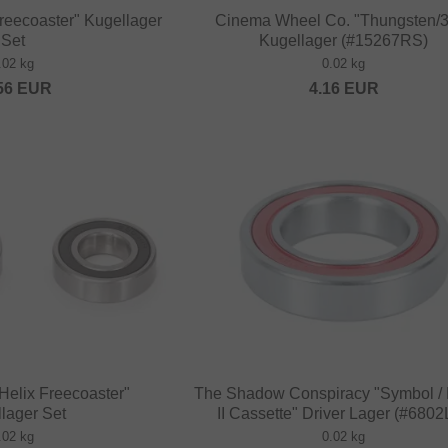
reecoaster" Kugellager
Cinema Wheel Co. "Thungsten/
Set
Kugellager (#15267RS)
.02 kg
0.02 kg
56
EUR
4.16
EUR
Helix Freecoaster"
The Shadow Conspiracy "Symbol / 
lager Set
II Cassette" Driver Lager (#680
.02 kg
0.02 kg