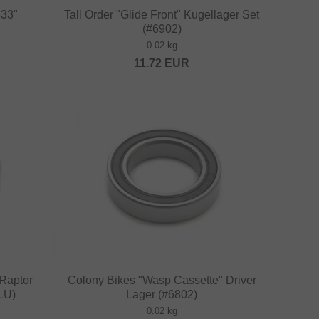
333"
Tall Order "Glide Front" Kugellager Set
(#6902)
0.02 kg
11.72
EUR
Raptor
Colony Bikes "Wasp Cassette" Driver
2LU)
Lager (#6802)
0.02 kg