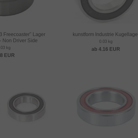
3 Freecoaster" Lager
kunstform Industrie Kugellage
- Non Driver Side
0.03 kg
.03 kg
ab
4.16
EUR
68
EUR