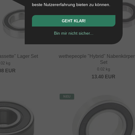
beste Nutzererfahrung bieten zu können.
GEHT KLAR!
Bin mir nicht sicher...
assette" Lager Set
wethepeople "Hybrid" Nabenkörper
Set
.02 kg
0.02 kg
08
EUR
13.40
EUR
NEU