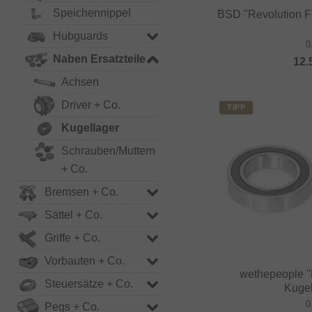
Speichennippel
BSD "Revolution F
Hubguards
0
Naben Ersatzteile
12.
Achsen
Driver + Co.
TIPP
Kugellager
Schrauben/Muttern
+ Co.
Bremsen + Co.
Sättel + Co.
Griffe + Co.
Vorbauten + Co.
wethepeople "
Steuersätze + Co.
Kugel
0
Pegs + Co.