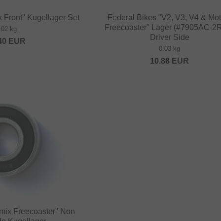
 Front" Kugellager Set
Federal Bikes "V2, V3, V4 & Mot
Freecoaster" Lager (#7905AC-2R
.02 kg
Driver Side
40
EUR
0.03 kg
10.88
EUR
mix Freecoaster" Non