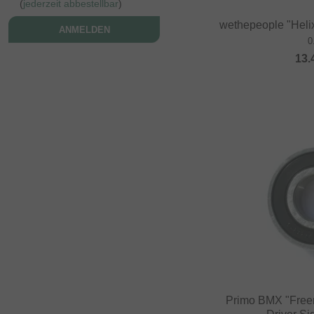
(
jederzeit abbestellbar
)
wethepeople "Helix
ANMELDEN
0
13.
Primo BMX "Free