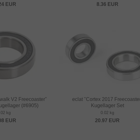
24
EUR
8.36
EUR
alk V2 Freecoaster"
eclat "Cortex 2017 Freecoaste
ugellager (#6905)
Kugellager Set
.02 kg
0.02 kg
08
EUR
20.97
EUR