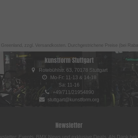
h Greenland, zzgl. Versandkosten. Durchgestrichene Preise (bei Raba
kunstform Stuttgart
Rotebühlstr. 63, 70178 Stuttgart
Mo-Fr: 11-13 & 14-18
Sa: 11-16
+49/711/21954890
stuttgart@kunstform.org
Newsletter
sletter: Events, BMX News und exklusive Deals. Als Dank be