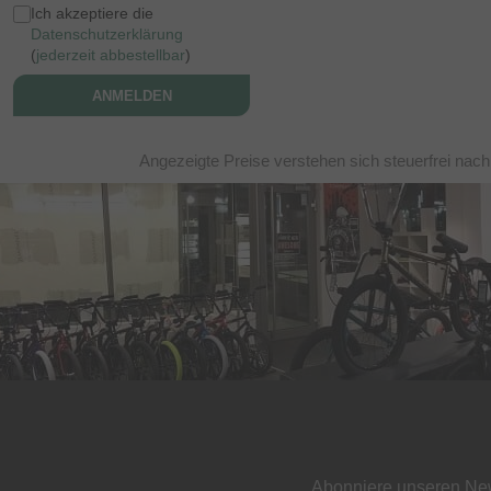
Ich akzeptiere die
Datenschutzerklärung
(
jederzeit abbestellbar
)
ANMELDEN
Angezeigte Preise verstehen sich steuerfrei nac
Abonniere unseren New