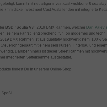
fertigt, kommt mit neuartiger invest cast wishbone & seatstay 
ne 7mm dicke Investment Cast Ausfallenden mit integrierte Ket
 der
BSD "Soulja V3"
2019 BMX Rahmen, welcher
Dan Paley'
n, seinem Fahrstil entsprechend, für Top modernes und technis
 2019 BMX Rahmen ist aus qualitativ hochwertigstem, 100% Sa
es Steuerrohr gepaart mit einem sehr kurzen Hinterbau und ein
wendig. Darüber hinaus ist dieser Street Rahmen mit hochwerti
er integrierten Sattelklemme ausgestattet.
odukte findest Du in unserem Online-Shop.
l Spaß!