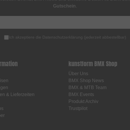
Gutschein
.
Ich akzeptiere die
Datenschutzerklärung
(
jederzeit abbestellbar
)
ormation
kunstform BMX Shop
Über Uns
isen
BMX Shop News
ngen
BMX & MTB Team
en & Lieferzeiten
BMX Events
Produkt Archiv
os
Trustpilot
er