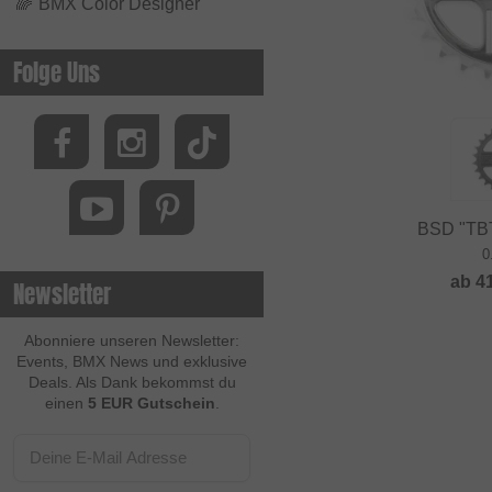
🌈
BMX Color Designer
Folge Uns
BSD "TBT
0
ab
4
Newsletter
Abonniere unseren Newsletter:
Events, BMX News und exklusive
Deals. Als Dank bekommst du
einen
5 EUR Gutschein
.