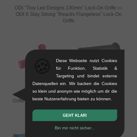
ODI "Troy Lee Designs 130mm" Lock-On Griffe
vs
ODI X Stay Strong "Reactiv Flangeless" Lock-On
Griffe
🍪
VS
Diese Webseite nutzt Cookies
für Funktion, Statistik &
Targeting und bindet externe
Datenquellen ein. Wir backen die Cookies
so klein und anonym wie möglich um dir die
ODI X Stay Strong "Reactiv Flangeless" Lock-On
beste Nutzererfahrung bieten zu können.
Griffe
vs
ODI "Vans Waffle V2.1" Lock-On Griffe - Mit
Flange
GEHT KLAR!
Bin mir nicht sicher...