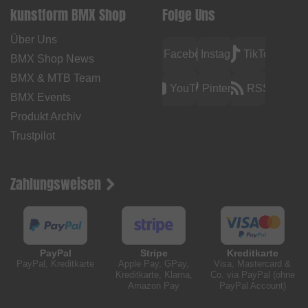
kunstform BMX Shop
Folge Uns
Über Uns
Facebook
Instagram
TikTok
BMX Shop News
BMX & MTB Team
YouTube
Pinterest
RSS
BMX Events
Produkt Archiv
Trustpilot
Zahlungsweisen
PayPal
Stripe
Kreditkarte
PayPal, Kreditkarte
Apple Pay, GPay,
Visa, Mastercard &
Kreditkarte, Klarna,
Co. via PayPal (ohne
Amazon Pay
PayPal Account)