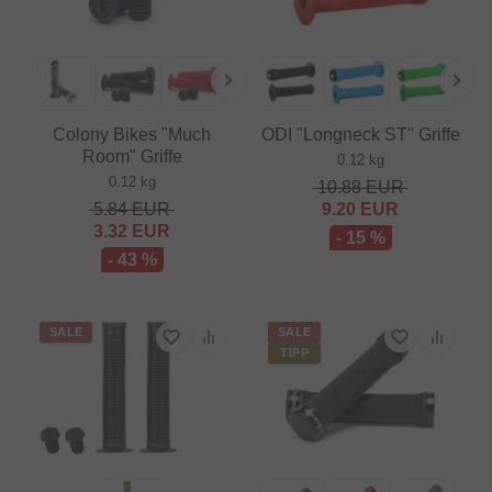
Colony Bikes "Much
ODI "Longneck ST" Griffe
Room" Griffe
0.12 kg
0.12 kg
10.88
EUR
5.84
EUR
9.20
EUR
3.32
EUR
- 15 %
- 43 %
SALE
SALE
TIPP