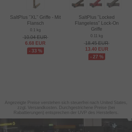
SaltPlus "XL" Griffe - Mit
SaltPlus "Locked
Flansch
Flangeless" Lock-On
Griffe
0.1 kg
0.11 kg
10.04
EUR
6.68
EUR
18.45
EUR
13.40
EUR
- 33 %
- 27 %
Angezeigte Preise verstehen sich steuerfrei nach United States,
zzgl. Versandkosten. Durchgestrichene Preise (bei
Rabattierungen) entsprechen der UVP des Herstellers.