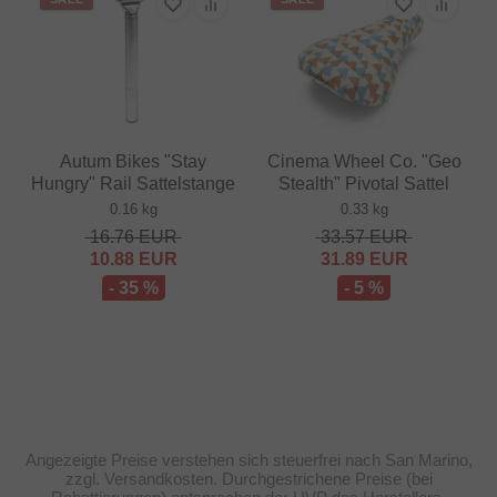
Autum Bikes "Stay
Cinema Wheel Co. "Geo
Hungry" Rail Sattelstange
Stealth" Pivotal Sattel
0.16 kg
0.33 kg
16.76
EUR
33.57
EUR
10.88
EUR
31.89
EUR
- 35 %
- 5 %
Angezeigte Preise verstehen sich steuerfrei nach San Marino,
zzgl. Versandkosten. Durchgestrichene Preise (bei