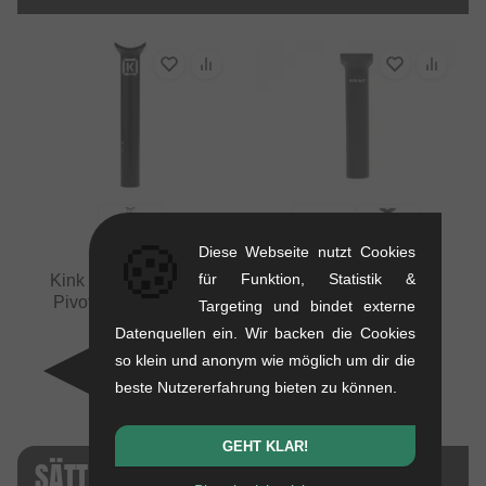
🍪
Diese Webseite nutzt Cookies
für Funktion, Statistik &
Kink Bikes "Medium"
Primo BMX Pivotal
Pivotal Sattelstange
Sattelstange
Targeting und bindet externe
0.18 kg
0.18 kg
Datenquellen ein. Wir backen die Cookies
31.05
EUR
ab
26.01
EUR
so klein und anonym wie möglich um dir die
beste Nutzererfahrung bieten zu können.
GEHT KLAR!
SÄTTEL + CO. - SALE