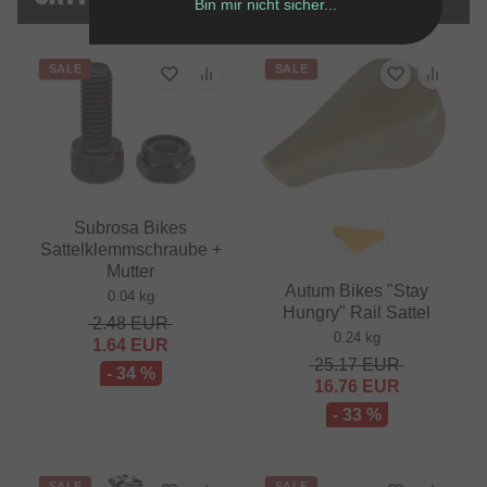
Bin mir nicht sicher...
SALE
SALE
Subrosa Bikes
Sattelklemmschraube +
Mutter
Autum Bikes "Stay
0.04 kg
Hungry" Rail Sattel
2.48
EUR
0.24 kg
1.64
EUR
25.17
EUR
- 34 %
16.76
EUR
- 33 %
SALE
SALE