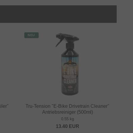
NEU
ler"
Tru-Tension "E-Bike Drivetrain Cleaner"
Antriebsreiniger (500ml)
0.55 kg
13.40
EUR