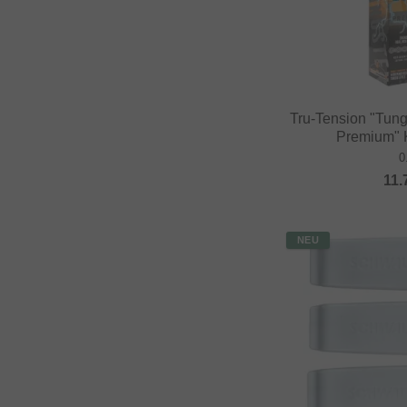
Tru-Tension "Tun
Premium" K
0
11.
NEU