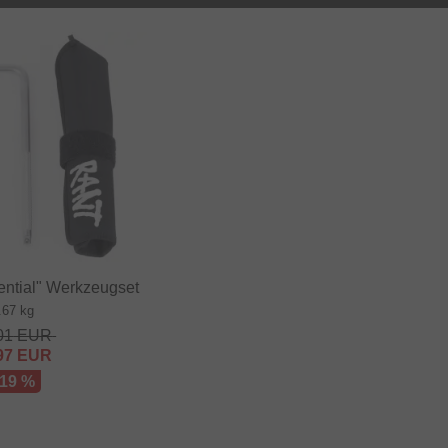
ntial" Werkzeugset
.67 kg
01
EUR
97
EUR
 19 %