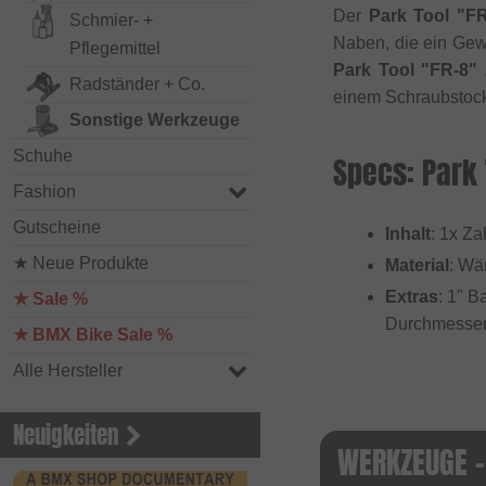
Der
Park Tool "F
Schmier- +
Naben, die ein Gew
Pflegemittel
Park Tool "FR-8"
Radständer + Co.
einem Schraubstoc
Sonstige Werkzeuge
Schuhe
Specs: Park
Fashion
Gutscheine
Inhalt
: 1x Z
★ Neue Produkte
Material
: Wä
Extras
: 1" 
★ Sale %
Durchmesser
★ BMX Bike Sale %
Alle Hersteller
Neuigkeiten
WERKZEUGE -