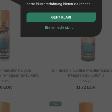
beste Nutzererfahrung bieten zu können.
NEU
GEHT KLAR!
Bin mir nicht sicher...
"PrimeShine Cycle
Tru-Tension "E-Bike Maintenance 
" Pflegespray (500ml)
Pflegespray (500ml)
.55 kg
0.55 kg
20
EUR
11.72
EUR
NEU