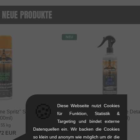
 NEUE PRODUKTE
NEU
🍪
Diese Webseite nutzt Cookies
ne Spritz" Silikonspray
Tru-Tension "Graphene Bike Detai
für Funktion, Statistik &
500ml)
Pflegespray (400ml)
Targeting und bindet externe
.55 kg
0.45 kg
Datenquellen ein. Wir backen die Cookies
72
EUR
12.56
EUR
so klein und anonym wie möglich um dir die