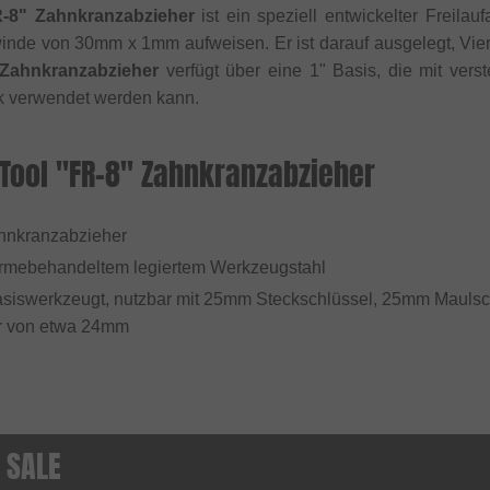
R-8" Zahnkranzabzieher
ist ein speziell entwickelter Freila
inde von 30mm x 1mm aufweisen. Er ist darauf ausgelegt, Vier
 Zahnkranzabzieher
verfügt über eine 1" Basis, die mit vers
k verwendet werden kann.
 Tool "FR-8" Zahnkranzabzieher
ahnkranzabzieher
rmebehandeltem legiertem Werkzeugstahl
Basiswerkzeugt, nutzbar mit 25mm Steckschlüssel, 25mm Maulsch
 von etwa 24mm
 SALE