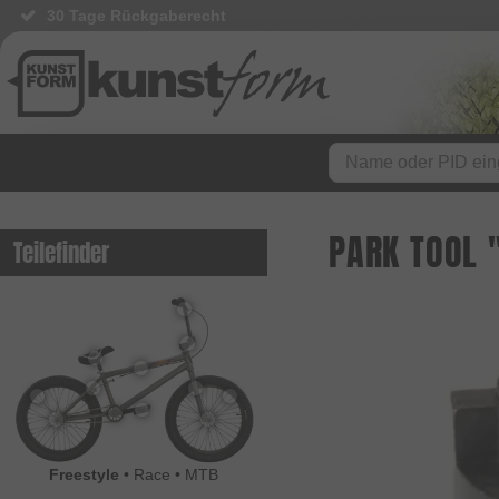
30 Tage Rückgaberecht
PARK TOOL 
Teilefinder
Freestyle
•
Race
•
MTB