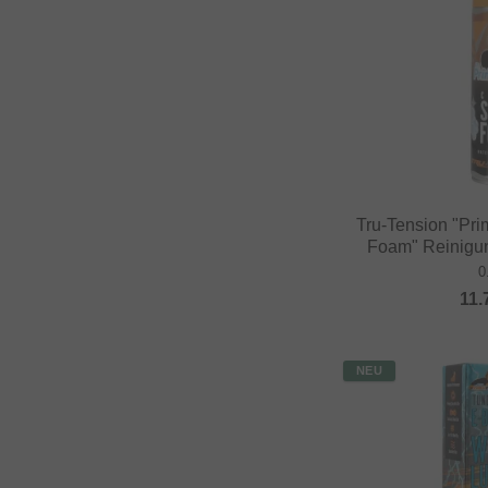
Tru-Tension "Pr
Foam" Reinigu
0
11.
NEU