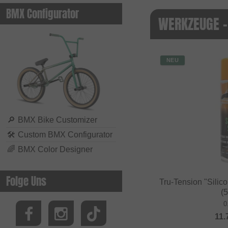
BMX Configurator
WERKZEUGE -
NEU
🔎
BMX Bike Customizer
🛠
Custom BMX Configurator
🌈
BMX Color Designer
Folge Uns
Tru-Tension "Silico
(
0
11.