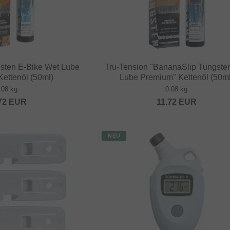
gsten E-Bike Wet Lube
Tru-Tension "BananaSlip Tungste
ettenöl (50ml)
Lube Premium" Kettenöl (50ml
.08 kg
0.08 kg
72
EUR
11.72
EUR
NEU