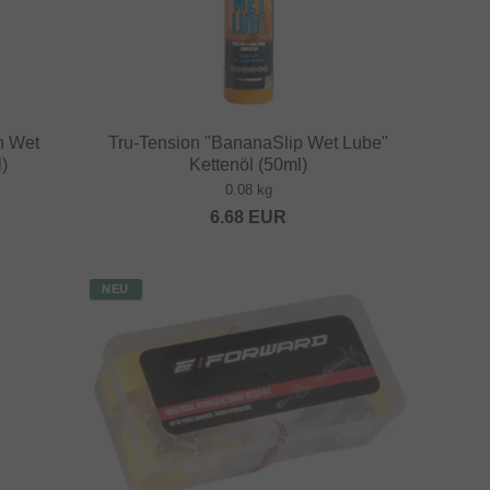
n Wet
Tru-Tension "BananaSlip Wet Lube"
)
Kettenöl (50ml)
0.08 kg
6.68
EUR
NEU