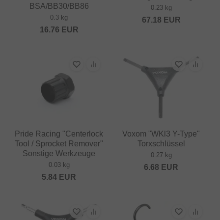
BSA/BB30/BB86
0.23 kg
0.3 kg
67.18
EUR
16.76
EUR
Pride Racing "Centerlock
Voxom "WKl3 Y-Type"
Tool / Sprocket Remover"
Torxschlüssel
Sonstige Werkzeuge
0.27 kg
0.03 kg
6.68
EUR
5.84
EUR