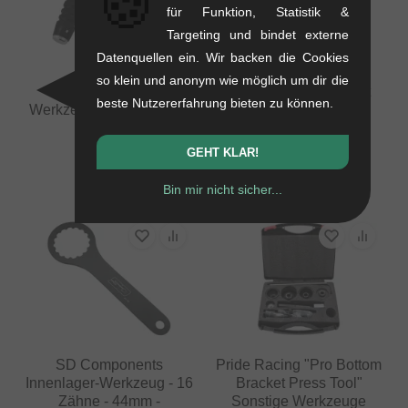
🍪
für Funktion, Statistik &
Targeting und bindet externe
Datenquellen ein. Wir backen die Cookies
Forward
Pride Racing
so klein und anonym wie möglich um dir die
Innenverlegungs-
"Disassembly Ratchet
beste Nutzererfahrung bieten zu können.
Werkzeug (Guide Cable)
Ring Tool" Sonstige
Werkzeuge
0.08 kg
0.23 kg
10.88
EUR
GEHT KLAR!
100.80
EUR
Bin mir nicht sicher...
SD Components
Pride Racing "Pro Bottom
Innenlager-Werkzeug - 16
Bracket Press Tool"
Zähne - 44mm -
Sonstige Werkzeuge