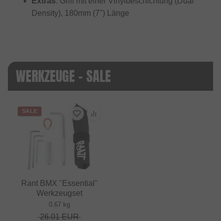
Extras
: Griff mit einer Vinylbeschichtung (Dual
Density), 180mm (7") Länge
WERKZEUGE - SALE
SALE
Rant BMX "Essential"
Werkzeugset
0.67 kg
26.01
EUR