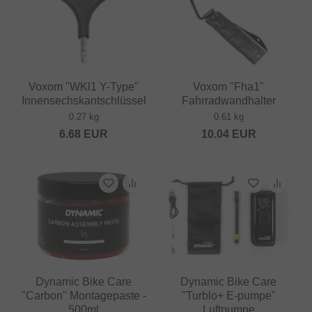
Voxom "WKl1 Y-Type"
Voxom "Fha1"
Innensechskantschlüssel
Fahrradwandhalter
0.27 kg
0.61 kg
6.68
EUR
10.04
EUR
Dynamic Bike Care
Dynamic Bike Care
"Carbon" Montagepaste -
"Turblo+ E-pumpe"
500ml
Luftpumpe