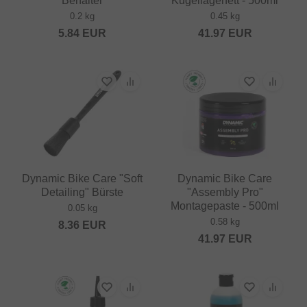
Behälter
Kugellagerfett - 500ml
0.2 kg
0.45 kg
5.84
EUR
41.97
EUR
Dynamic Bike Care "Soft
Dynamic Bike Care
Detailing" Bürste
"Assembly Pro"
Montagepaste - 500ml
0.05 kg
0.58 kg
8.36
EUR
41.97
EUR