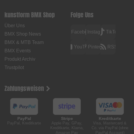
kunstform BMX Shop
Folge Uns
Über Uns
Facebook
Instagram
TikTok
BMX Shop News
BMX & MTB Team
YouTube
Pinterest
RSS
BMX Events
Produkt Archiv
Trustpilot
Zahlungsweisen
PayPal
Stripe
Kreditkarte
PayPal, Kreditkarte
Apple Pay, GPay,
Visa, Mastercard &
Kreditkarte, Klarna,
Co. via PayPal (ohne
Amazon Pay
PayPal Account)