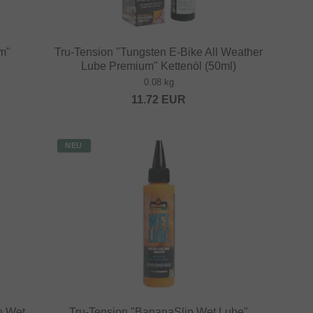
m"
Tru-Tension "Tungsten E-Bike All Weather
Lube Premium" Kettenöl (50ml)
0.08 kg
11.72
EUR
NEU
n Wet
Tru-Tension "BananaSlip Wet Lube"