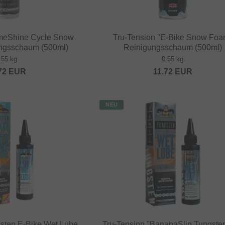
imeShine Cycle Snow
Tru-Tension "E-Bike Snow Foa
ngsschaum (500ml)
Reinigungsschaum (500ml)
.55 kg
0.55 kg
72
EUR
11.72
EUR
NEU
gsten E-Bike Wet Lube
Tru-Tension "BananaSlip Tungste