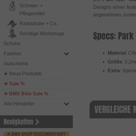
Schmier- +
Designs einen fest
Pflegemittel
angenehmes Justier
Radständer + Co.
Specs: Park
Sonstige Werkzeuge
Schuhe
Material
: CrM
Fashion
Größe
: 3.2m
Gutscheine
Extra
: Spezi
★ Neue Produkte
★ Sale %
★ BMX Bike Sale %
Alle Hersteller
VERGLEICHE 
Neuigkeiten