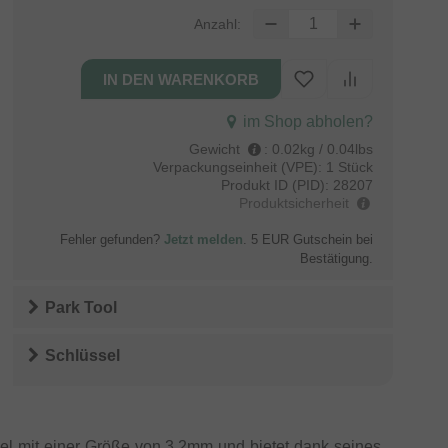
Anzahl:
im Shop abholen?
Gewicht
:
0.02kg / 0.04lbs
Verpackungseinheit (VPE):
1 Stück
Produkt ID (PID):
28207
Produktsicherheit
Fehler gefunden?
Jetzt melden
. 5 EUR Gutschein bei
Bestätigung.
Park Tool
Schlüssel
pel mit einer Größe von 3,2mm und bietet dank seines