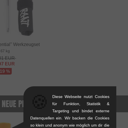
ntial" Werkzeugset
.67 kg
01
EUR
97
EUR
 19 %
🍪
Diese Webseite nutzt Cookies
 NEUE PRODUKTE
für Funktion, Statistik &
Targeting und bindet externe
Datenquellen ein. Wir backen die Cookies
NEU
so klein und anonym wie möglich um dir die