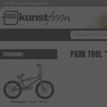
30 Tage Rückgaberecht
PARK TOOL 
Teilefinder
Freestyle
•
Race
•
MTB