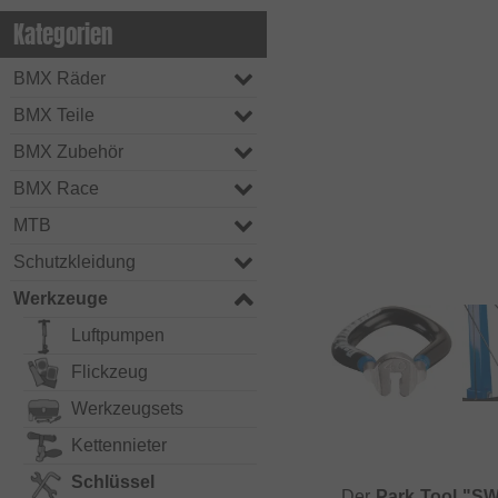
Kategorien
BMX Räder
BMX Teile
BMX Zubehör
BMX Race
MTB
Schutzkleidung
Werkzeuge
Luftpumpen
Flickzeug
Werkzeugsets
Kettennieter
Schlüssel
Der
Park Tool "SW