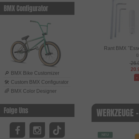
BMX Configurator
Rant BMX "Esse
0
26.
20.
🔎
BMX Bike Customizer
-
🛠
Custom BMX Configurator
🌈
BMX Color Designer
Folge Uns
WERKZEUGE -
NEU