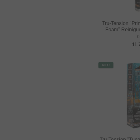
Tru-Tension "Pr
Foam" Reinigu
0
11.
NEU
Tru-Tension "Tun