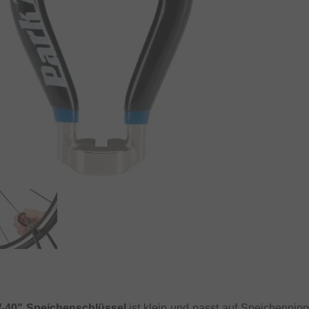
-40" Speichenschlüssel
ist klein und passt auf Speichennip