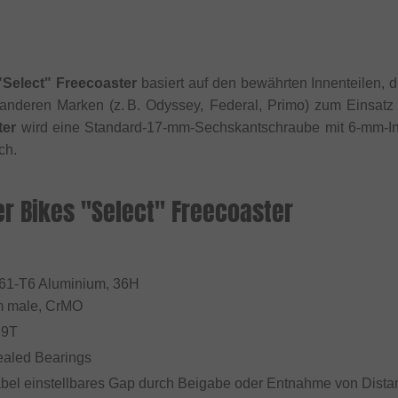
"Select" Freecoaster
basiert auf den bewährten Innenteilen, 
 anderen Marken (z. B. Odyssey, Federal, Primo) zum Einsa
ter
wird eine Standard-17-mm-Sechskantschraube mit 6-mm-Inn
ch.
er Bikes "Select" Freecoaster
61-T6 Aluminium, 36H
 male, CrMO
 9T
Sealed Bearings
iabel einstellbares Gap durch Beigabe oder Entnahme von Dista