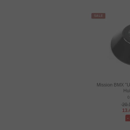
SALE
Mission BMX "U
Hu
0
20.
13.
-