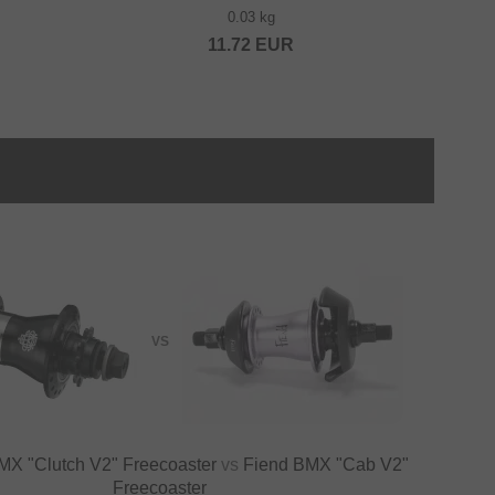
0.03 kg
11.72
EUR
VS
X "Clutch V2" Freecoaster
vs
Fiend BMX "Cab V2"
Freecoaster