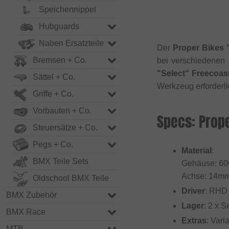
Speichennippel
Hubguards
Naben Ersatzteile
Der
Proper Bikes 
Bremsen + Co.
bei verschiedenen
"Select" Freecoas
Sättel + Co.
Werkzeug erforderli
Griffe + Co.
Vorbauten + Co.
Specs: Prop
Steuersätze + Co.
Pegs + Co.
Material
:
BMX Teile Sets
Gehäuse: 60
Achse: 14mm
Oldschool BMX Teile
Driver
: RHD
BMX Zubehör
Lager
: 2 x 
BMX Race
Extras
: Var
MTB