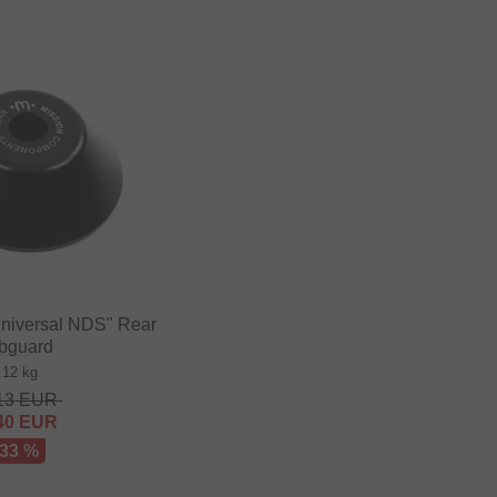
niversal NDS" Rear
bguard
.12 kg
13
EUR
40
EUR
 33 %