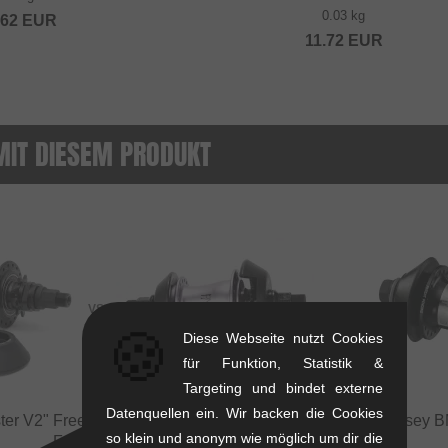
0.03 kg
.62
EUR
11.72
EUR
MIT DIESEM PRODUKT
VS
🍪
Diese Webseite nutzt Cookies
für Funktion, Statistik &
Targeting und bindet externe
Datenquellen ein. Wir backen die Cookies
er V2" Freecoaster
vs
Fiend BMX "Cab V2"
Odyssey BM
so klein und anonym wie möglich um dir die
Freecoaster