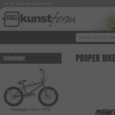
30 Tage Rückgaberecht
PROPER BIK
Teilefinder
Freestyle
•
Race
•
MTB