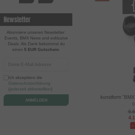
Newsletter
Abonniere unseren Newsletter:
Events, BMX News und exklusive
Deals. Als Dank bekommst du
einen
5 EUR Gutschein
.
Ich akzeptiere die
Datenschutzerklärung
(
jederzeit abbestellbar
)
kunstform "BMX
ANMELDEN
0
6.
4.
-