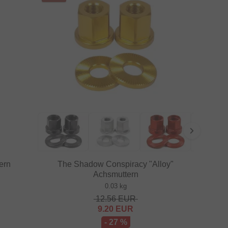
ern
The Shadow Conspiracy "Alloy"
Achsmuttern
0.03 kg
12.56
EUR
9.20
EUR
- 27 %