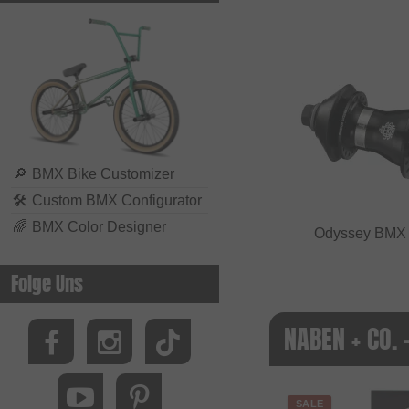
🔎
BMX Bike Customizer
🛠
Custom BMX Configurator
🌈
BMX Color Designer
Odyssey BMX "
Folge Uns
NABEN + CO. 
SALE