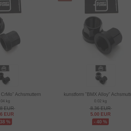
 CrMo" Achsmuttern
kunstform "BMX Alloy" Achsmutt
.04 kg
0.02 kg
68
EUR
8.36
EUR
16
EUR
5.00
EUR
 38 %
- 40 %