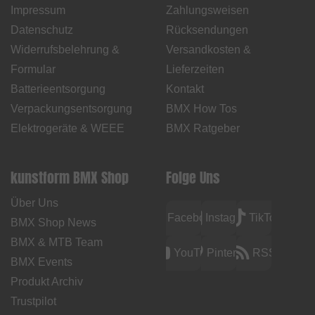
Impressum
Zahlungsweisen
Datenschutz
Rücksendungen
Widerrufsbelehrung &
Versandkosten &
Formular
Lieferzeiten
Batterieentsorgung
Kontakt
Verpackungsentsorgung
BMX How Tos
Elektrogeräte & WEEE
BMX Ratgeber
kunstform BMX Shop
Folge Uns
Über Uns
Facebook
Instagram
TikTok
BMX Shop News
BMX & MTB Team
YouTube
Pinterest
RSS
BMX Events
Produkt Archiv
Trustpilot