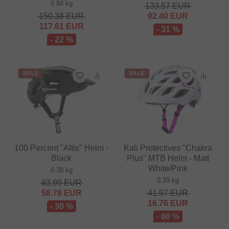
0.94 kg
133.57
EUR
150.38
EUR
92.40
EUR
117.61
EUR
- 31 %
- 22 %
SALE
SALE
100 Percent "Altis" Helm -
Kali Protectives "Chakra
Black
Plus" MTB Helm - Matt
White/Pink
0.38 kg
0.29 kg
83.99
EUR
58.78
EUR
41.97
EUR
16.76
EUR
- 30 %
- 60 %