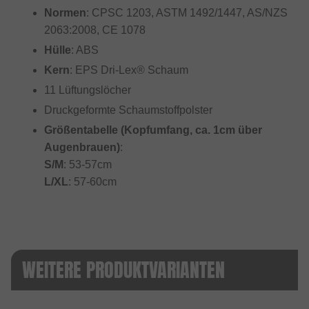
Normen
: CPSC 1203, ASTM 1492/1447, AS/NZS
2063:2008, CE 1078
Hülle
: ABS
Kern
: EPS Dri-Lex® Schaum
11 Lüftungslöcher
Druckgeformte Schaumstoffpolster
Größentabelle (Kopfumfang, ca. 1cm über
Augenbrauen)
:
S/M
: 53-57cm
L/XL
: 57-60cm
WEITERE PRODUKTVARIANTEN