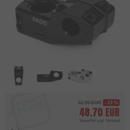
62.98
EUR
- 23 %
48.70
EUR
Steuerfrei
zzgl. Versand