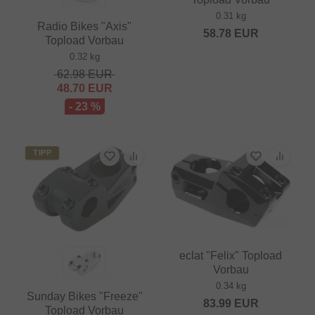
0.31 kg
Radio Bikes "Axis"
58.78
EUR
Topload Vorbau
0.32 kg
62.98
EUR
48.70
EUR
- 23 %
TIPP
eclat "Felix" Topload
Vorbau
0.34 kg
Sunday Bikes "Freeze"
83.99
EUR
Topload Vorbau