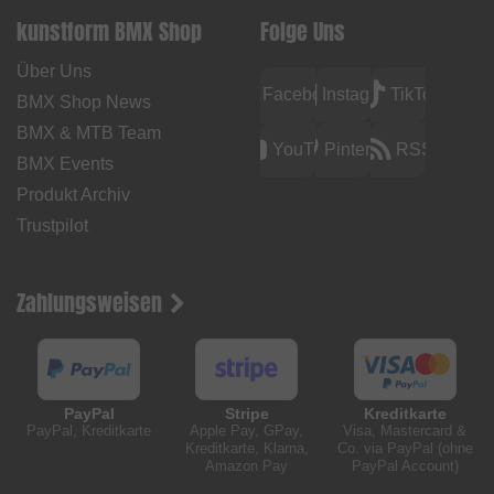
kunstform BMX Shop
Folge Uns
Über Uns
Facebook
Instagram
TikTok
BMX Shop News
BMX & MTB Team
YouTube
Pinterest
RSS
BMX Events
Produkt Archiv
Trustpilot
Zahlungsweisen
PayPal
Stripe
Kreditkarte
PayPal, Kreditkarte
Apple Pay, GPay,
Visa, Mastercard &
Kreditkarte, Klarna,
Co. via PayPal (ohne
Amazon Pay
PayPal Account)