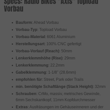
Specs: Radio Bikes "Axis" Topload
Vorbau
Bauform
: Ahead Vorbau
Vorbau-Typ
: Topload Vorbau
Vorbau-Material
: 6061 Aluminium
Herstellungsart
: 100% CNC gefertigt
Vorbau-Vorlauf (Reach)
: 50mm
Lenkerklemmhöhe (Rise)
: 29mm
Lenkerklemmung
: 22.2mm
Gabelklemmung
: 1-1/8" (28.6mm)
empfohlen für
: Street, Park oder Trails
min. benötigte Schaftlänge (Stack Height)
: 32mm
Schrauben
: CrMo, massiv, metrisches Gewinde,
6mm Sechskantkopf, 11mm Kopfdurchmesser
Extras
: Ausfräsungen im Gehäuseinneren und der