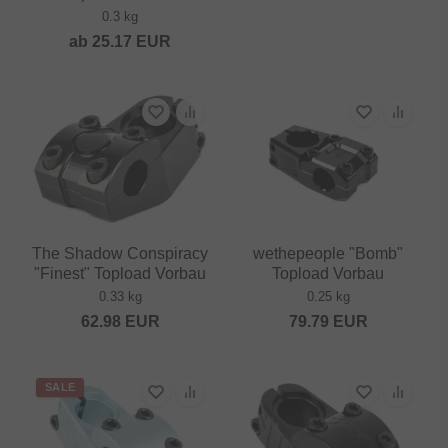
0.3 kg
ab
25.17
EUR
The Shadow Conspiracy
wethepeople "Bomb"
"Finest" Topload Vorbau
Topload Vorbau
0.33 kg
0.25 kg
62.98
EUR
79.79
EUR
SALE