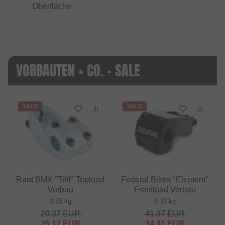
Oberfläche
VORBAUTEN + CO. - SALE
SALE
SALE
Rant BMX "Trill" Topload
Federal Bikes "Element"
Vorbau
Frontload Vorbau
0.33 kg
0.32 kg
29.37
EUR
41.97
EUR
25.17
EUR
34.41
EUR