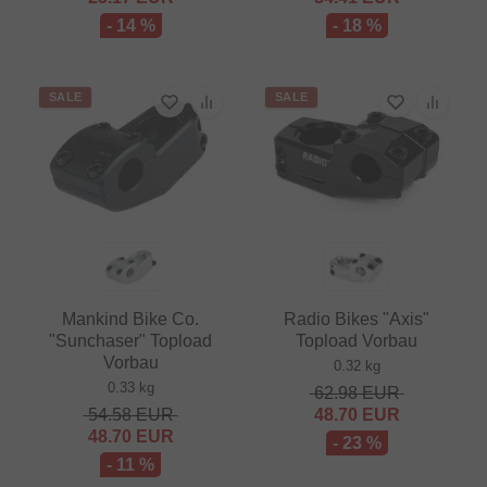
- 14 %
- 18 %
SALE
SALE
Mankind Bike Co.
Radio Bikes "Axis"
"Sunchaser" Topload
Topload Vorbau
Vorbau
0.32 kg
0.33 kg
62.98
EUR
54.58
EUR
48.70
EUR
48.70
EUR
- 23 %
- 11 %