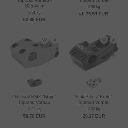
Topload Vorbau -
Topload Vorbau
Ø25.4mm
0.38 kg
0.31 kg
ab
75.59
EUR
62.98
EUR
Odyssey BMX "Boyd"
Kink Bikes "Brute"
Topload Vorbau
Topload Vorbau
0.32 kg
0.32 kg
58.78
EUR
29.37
EUR