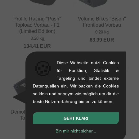
Profile Racing "Push"
Volume Bikes "Bison"
Topload Vorbau - F1
Frontload Vorbau
(Limited Edition)
0.29 kg
0.28 kg
83.99
EUR
134.41
EUR
🍪
Diese Webseite nutzt Cookies
für Funktion, Statistik &
Targeting und bindet externe
Datenquellen ein. Wir backen die Cookies
so klein und anonym wie möglich um dir die
beste Nutzererfahrung bieten zu können.
Demolition "Josh Dove "
Demolition "Peraza "
Topload Vorbau
Frontload Vorbau
GEHT KLAR!
0.32 kg
0.29 kg
Bin mir nicht sicher...
83.99
EUR
83.99
EUR