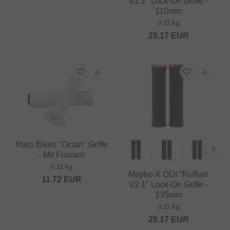
V2.1" Lock-On Griffe -
110mm
0.11 kg
25.17
EUR
Haro Bikes "Octan" Griffe
- Mit Flansch
0.11 kg
Meybo X ODI "Ruffian
11.72
EUR
V2.1" Lock-On Griffe -
135mm
0.11 kg
25.17
EUR