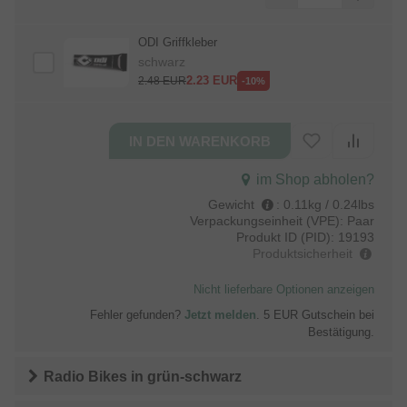
ODI Griffkleber
schwarz
2.23
EUR
2.48
EUR
-10%
im Shop abholen?
Gewicht
:
0.11kg / 0.24lbs
Verpackungseinheit (VPE):
Paar
Produkt ID (PID):
19193
Produktsicherheit
Nicht lieferbare Optionen anzeigen
Fehler gefunden?
Jetzt melden
. 5 EUR Gutschein bei
Bestätigung.
Radio Bikes
in
grün-schwarz