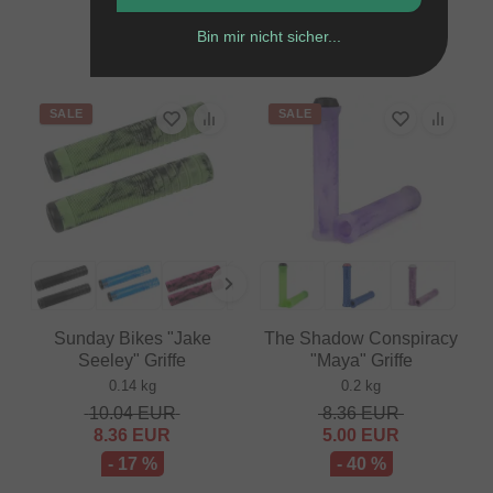
0.12 kg
0.1 kg
Bin mir nicht sicher...
6.68
EUR
ab
9.20
EUR
SALE
SALE
Sunday Bikes "Jake
The Shadow Conspiracy
Seeley" Griffe
"Maya" Griffe
0.14 kg
0.2 kg
10.04
EUR
8.36
EUR
8.36
EUR
5.00
EUR
- 17 %
- 40 %