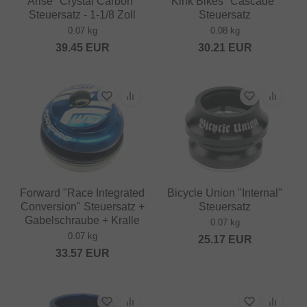
Arise "Crystal Carbon"
Kink Bikes "Cascade"
Steuersatz - 1-1/8 Zoll
Steuersatz
0.07 kg
0.08 kg
39.45
EUR
30.21
EUR
Forward "Race Integrated
Bicycle Union "Internal"
Conversion" Steuersatz +
Steuersatz
Gabelschraube + Kralle
0.07 kg
0.07 kg
25.17
EUR
33.57
EUR