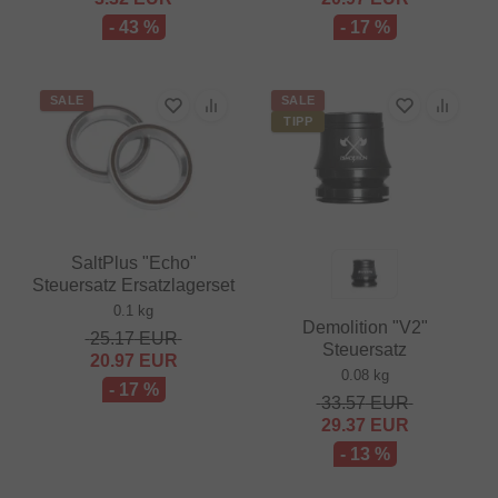
- 43 %
- 17 %
SALE
SALE
TIPP
SaltPlus "Echo"
Steuersatz Ersatzlagerset
0.1 kg
Demolition "V2"
25.17
EUR
Steuersatz
20.97
EUR
0.08 kg
- 17 %
33.57
EUR
29.37
EUR
- 13 %