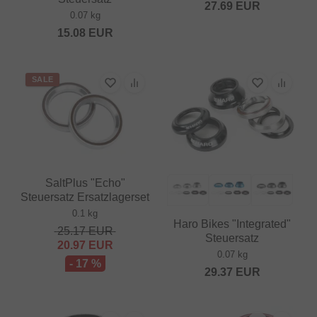
27.69
EUR
0.07 kg
15.08
EUR
SALE
SaltPlus "Echo"
Steuersatz Ersatzlagerset
0.1 kg
Haro Bikes "Integrated"
25.17
EUR
Steuersatz
20.97
EUR
0.07 kg
- 17 %
29.37
EUR