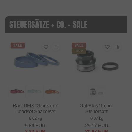
STEUERSÄTZE + CO. - SALE
SALE
SALE
TIPP
Rant BMX "Stack em"
SaltPlus "Echo"
Headset Spacerset
Steuersatz
0.02 kg
0.07 kg
5.84
EUR
25.17
EUR
3.32
EUR
20.97
EUR