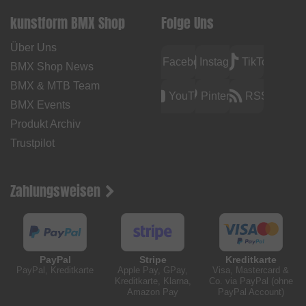
kunstform BMX Shop
Folge Uns
Über Uns
Facebook
Instagram
TikTok
BMX Shop News
BMX & MTB Team
YouTube
Pinterest
RSS
BMX Events
Produkt Archiv
Trustpilot
Zahlungsweisen
PayPal
Stripe
Kreditkarte
PayPal, Kreditkarte
Apple Pay, GPay,
Visa, Mastercard &
Kreditkarte, Klarna,
Co. via PayPal (ohne
Amazon Pay
PayPal Account)