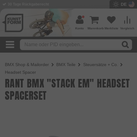
DE
BMX Shop seit 2003
Konto
Warenkorb
Merkliste
Vergleich
BMX Shop & Mailorder
BMX Teile
Steuersätze + Co.
Headset Spacer
RANT BMX "STACK EM" HEADSET
SPACERSET