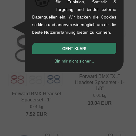
🍪
für Funktion, Statistik &
0.07 kg
Targeting und bindet externe
16.76
EUR
Datenquellen ein. Wir backen die Cookies
so klein und anonym wie möglich um dir die
beste Nutzererfahrung bieten zu können.
GEHT KLAR!
Bin mir nicht sicher...
Forward BMX "XL"
Headset Spacerset - 1-
1/8"
Forward BMX Headset
0.01 kg
Spacerset - 1"
10.04
EUR
0.01 kg
7.52
EUR