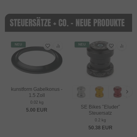
STEUERSÄTZE + CO. - NEUE PRODUKTE
NEU
NEU
kunstform Gabelkonus -
1.5 Zoll
0.02 kg
SE Bikes "Eluder"
5.00
EUR
Steuersatz
0.2 kg
50.38
EUR