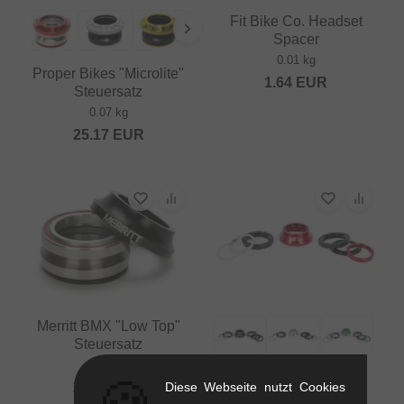
Fit Bike Co. Headset
Spacer
0.01 kg
Proper Bikes "Microlite"
1.64
EUR
Steuersatz
0.07 kg
25.17
EUR
Merritt BMX "Low Top"
Steuersatz
0.07 kg
Rant BMX "Bang Ur"
Diese Webseite nutzt Cookies
25.17
EUR
Steuersatz