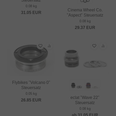
Steuersatz
0.08 kg
Cinema Wheel Co.
31.05
EUR
"Aspect" Steuersatz
0.08 kg
29.37
EUR
Flybikes "Volcano 0"
Steuersatz
0.05 kg
eclat "Wave 22"
26.85
EUR
Steuersatz
0.08 kg
ab
31.05
EUR