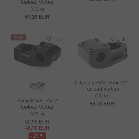
Topload Vorbau
0.32 kg
67.18
EUR
SALE
Odyssey BMX "Broc V2"
Topload Vorbau
0.31 kg
Radio Bikes "Axis"
58.78
EUR
Topload Vorbau
0.32 kg
62.98
EUR
48.70
EUR
- 23 %