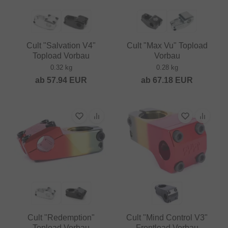
Cult "Salvation V4"
Cult "Max Vu" Topload
Topload Vorbau
Vorbau
0.32 kg
0.28 kg
ab
57.94
EUR
ab
67.18
EUR
Cult "Redemption"
Cult "Mind Control V3"
Topload Vorbau
Frontload Vorbau