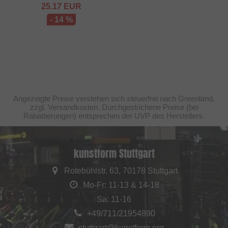
25.17
EUR
- 14 %
Angezeigte Preise verstehen sich steuerfrei nach Greenland,
zzgl. Versandkosten. Durchgestrichene Preise (bei
Rabattierungen) entsprechen der UVP des Herstellers.
kunstform Stuttgart
Rotebühlstr. 63, 70178 Stuttgart
Mo-Fr: 11-13 & 14-18
Sa: 11-16
+49/711/21954890
stuttgart@kunstform.org