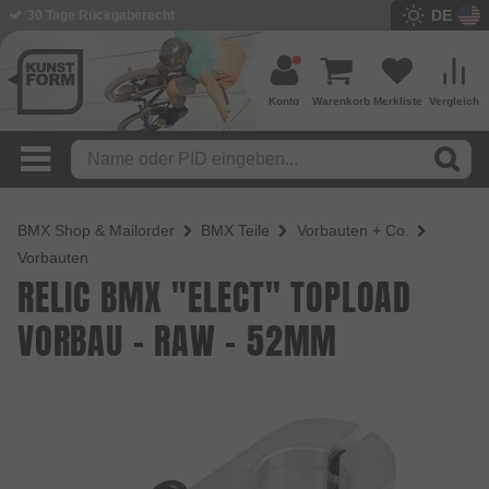
DE
BMX Shop seit 2003
Konto
Warenkorb
Merkliste
Vergleich
BMX Shop & Mailorder
BMX Teile
Vorbauten + Co.
Vorbauten
RELIC BMX "ELECT" TOPLOAD
VORBAU - RAW - 52MM