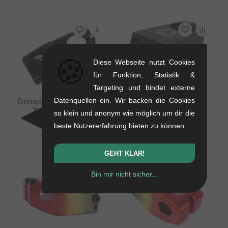
🍪
Diese Webseite nutzt Cookies
für Funktion, Statistik &
Targeting und bindet externe
Datenquellen ein. Wir backen die Cookies
Demolition "Josh Dove "
Demolition "Peraza "
Topload Vorbau
Frontload Vorbau
so klein und anonym wie möglich um dir die
0.32 kg
0.29 kg
beste Nutzererfahrung bieten zu können.
83.99
EUR
83.99
EUR
GEHT KLAR!
Bin mir nicht sicher...