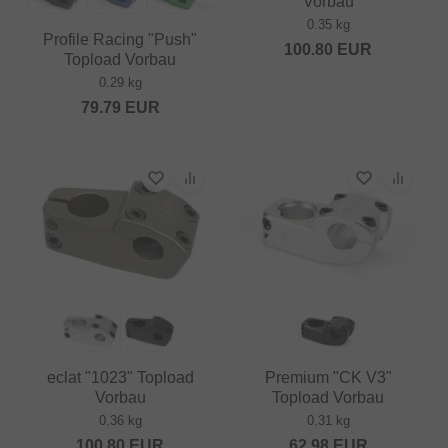
Vorbau
0.35 kg
Profile Racing "Push"
100.80
EUR
Topload Vorbau
0.29 kg
79.79
EUR
eclat "1023" Topload
Premium "CK V3"
Vorbau
Topload Vorbau
0.36 kg
0.31 kg
100.80
EUR
62.98
EUR