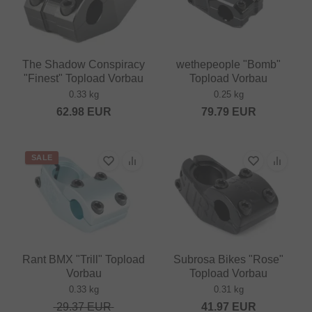
The Shadow Conspiracy
wethepeople "Bomb"
"Finest" Topload Vorbau
Topload Vorbau
0.33 kg
0.25 kg
62.98
EUR
79.79
EUR
SALE
Rant BMX "Trill" Topload
Subrosa Bikes "Rose"
Vorbau
Topload Vorbau
0.33 kg
0.31 kg
29.37
EUR
41.97
EUR