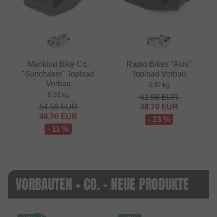
Mankind Bike Co.
Radio Bikes "Axis"
"Sunchaser" Topload
Topload Vorbau
Vorbau
0.32 kg
0.33 kg
62.98
EUR
54.58
EUR
48.70
EUR
48.70
EUR
- 23 %
- 11 %
VORBAUTEN + CO. - NEUE PRODUKTE