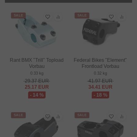
SALE
SALE
Rant BMX "Trill" Topload
Federal Bikes "Element"
Vorbau
Frontload Vorbau
0.33 kg
0.32 kg
29.37
EUR
41.97
EUR
25.17
EUR
34.41
EUR
- 14 %
- 18 %
SALE
SALE