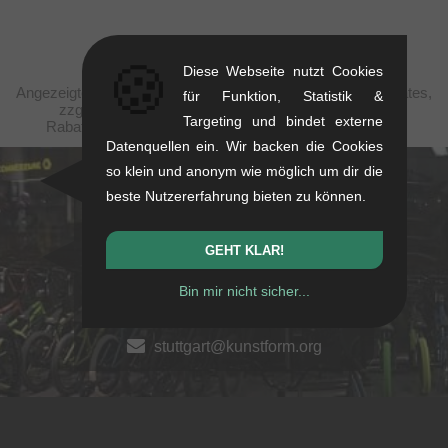
🍪
Diese Webseite nutzt Cookies
Angezeigte Preise verstehen sich steuerfrei nach United States,
für Funktion, Statistik &
zzgl. Versandkosten. Durchgestrichene Preise (bei
Targeting und bindet externe
Rabattierungen) entsprechen der UVP des Herstellers.
Datenquellen ein. Wir backen die Cookies
so klein und anonym wie möglich um dir die
kunstform Stuttgart
beste Nutzererfahrung bieten zu können.
Rotebühlstr. 63, 70178 Stuttgart
GEHT KLAR!
Mo-Fr: 11-13 & 14-18
Sa: 11-16
Bin mir nicht sicher...
+49/711/21954890
stuttgart@kunstform.org