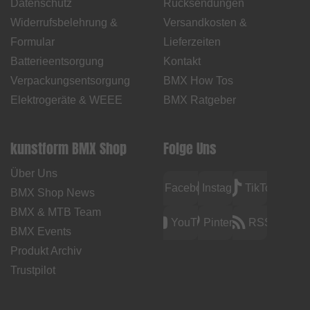
Datenschutz
Rücksendungen
Widerrufsbelehrung &
Versandkosten &
Formular
Lieferzeiten
Batterieentsorgung
Kontakt
Verpackungsentsorgung
BMX How Tos
Elektrogeräte & WEEE
BMX Ratgeber
kunstform BMX Shop
Folge Uns
Über Uns
Facebook
Instagram
TikTok
BMX Shop News
BMX & MTB Team
YouTube
Pinterest
RSS
BMX Events
Produkt Archiv
Trustpilot